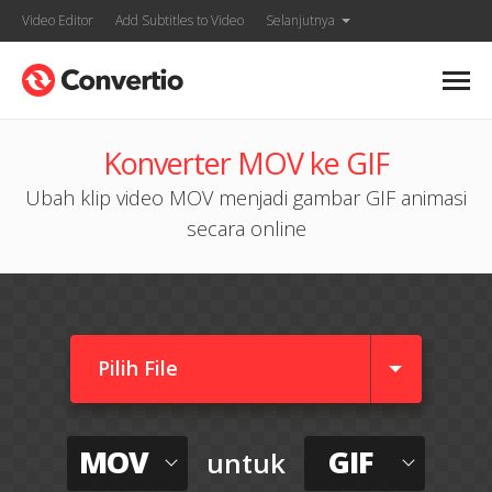
Video Editor
Add Subtitles to Video
Selanjutnya
Konverter MOV ke GIF
Ubah klip video MOV menjadi gambar GIF animasi
secara online
Pilih File
MOV
GIF
untuk