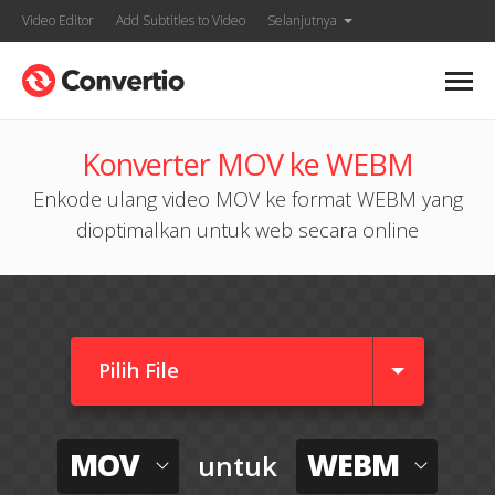
Video Editor
Add Subtitles to Video
Selanjutnya
Konverter MOV ke WEBM
Enkode ulang video MOV ke format WEBM yang
dioptimalkan untuk web secara online
Pilih File
MOV
WEBM
untuk