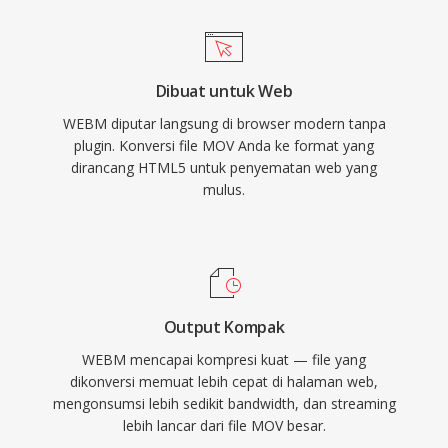
tinggi pada bandwidth yang lebih rendah.
semua sistem operasi, mempertahankan
Browser web utama termasuk Chrome,
relevansinya selama beberapa dekade evolusi
Firefox, Edge, dan Opera mendukung
teknologi video.
Dibuat untuk Web
pemutaran WebM secara native, dan YouTube
WEBM diputar langsung di browser modern tanpa
menggunakan VP9 dalam WebM sebagai
plugin. Konversi file MOV Anda ke format yang
format pengiriman utama untuk sebagian
dirancang HTML5 untuk penyematan web yang
besar kontennya. Format ini mendukung fitur
mulus.
seperti transparansi saluran alfa dalam video,
menjadikannya berharga untuk komposisi
grafis web dan overlay. Baru-baru ini, WebM
telah diperluas untuk mendukung video AV1,
melanjutkan evolusinya sebagai sarana untuk
Output Kompak
adopsi codec terbuka. Kombinasi kompresi
WEBM mencapai kompresi kuat — file yang
yang kompetitif, nol biaya lisensi, dan
dikonversi memuat lebih cepat di halaman web,
mengonsumsi lebih sedikit bandwidth, dan streaming
dukungan browser universal menjadikan WebM
lebih lancar dari file MOV besar.
sebagai landasan pengiriman multimedia web