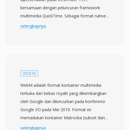
bersamaan dengan peluncuran framework
multimedia QuickTime. Sebagai format native
QuickTime, MOV mempelopori banyak konsep
selengkapnya
yang kemudian mempengaruhi format file
media dasar ISO (MPEG-4 Part 12) dan
turunannya, termasuk MP4. Kontainer ini
menggunakan struktur atom (atau box)
hierarkis di mana setiap atom menyimpan jenis
data tertentu — mulai dari trek video dan audio
WEBM
hingga metadata, teks, dan informasi
WebM adalah format kontainer multimedia
timecode. MOV mendukung rentang codec
terbuka dan bebas royalti yang dikembangkan
yang sangat luas termasuk H.264, HEVC,
oleh Google dan diluncurkan pada konferensi
ProRes, Apple Intermediate Codec, AAC, dan
Google I/O pada Mei 2010. Format ini
PCM, di antara banyak lainnya. Fleksibilitas
memadukan kontainer Matroska (subset dari
codec ini, dikombinasikan dengan fitur seperti
MKV) dengan codec video VP8 atau VP9 dan
selengkapnya
dukungan beberapa trek, reference movies,