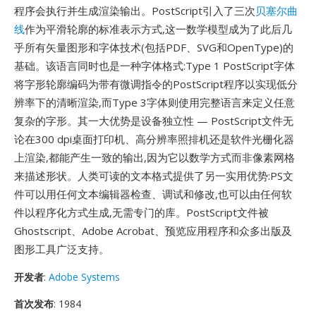
程序会执行并生成渲染输出。PostScript引入了三次
贝塞尔曲
线
作为平滑轮廓的标准表示方式,这一数学模型成为了此后几
乎所有矢量图形和字体技术(包括PDF、SVG和OpenType)的
基础。该语言同时也是一种字体格式:Type 1 PostScript字体
将字形轮廓编码为带有微调指令的PostScript程序以实现低分
辨率下的清晰渲染,而Type 3字体则使用完整语言来定义任意
复杂的字形。其一大优势是设备独立性 — PostScript文件无
论在300 dpi桌面打印机、高分辨率照排机还是软件光栅化器
上渲染,都能产生一致的输出,因为它以数学方式而非像素网格
来描述形状。人类可读的文本格式提供了另一实用优势:PS文
件可以用任何文本编辑器检查、调试和修改,也可以由任何软
件以程序化方式生成,无需专门的库。PostScript文件被
Ghostscript、Adobe Acrobat、预览应用程序和众多出版及
图形工具广泛支持。
开发者
:
Adobe Systems
首次发布
: 1984