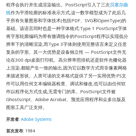
程序会执行并生成渲染输出。PostScript引入了三次
贝塞尔曲
线
作为平滑轮廓的标准表示方式,这一数学模型成为了此后几
乎所有矢量图形和字体技术(包括PDF、SVG和OpenType)的
基础。该语言同时也是一种字体格式:Type 1 PostScript字体
将字形轮廓编码为带有微调指令的PostScript程序以实现低分
辨率下的清晰渲染,而Type 3字体则使用完整语言来定义任意
复杂的字形。其一大优势是设备独立性 — PostScript文件无
论在300 dpi桌面打印机、高分辨率照排机还是软件光栅化器
上渲染,都能产生一致的输出,因为它以数学方式而非像素网格
来描述形状。人类可读的文本格式提供了另一实用优势:PS文
件可以用任何文本编辑器检查、调试和修改,也可以由任何软
件以程序化方式生成,无需专门的库。PostScript文件被
Ghostscript、Adobe Acrobat、预览应用程序和众多出版及
图形工具广泛支持。
开发者
:
Adobe Systems
首次发布
: 1984