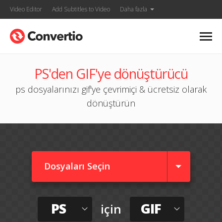
Video Editor
Add Subtitles to Video
Daha fazla
PS'den GIF'ye dönüştürücü
ps dosyalarınızı gif'ye çevrimiçi & ücretsiz olarak
dönüştürün
Dosyaları Seçin
PS
GIF
için