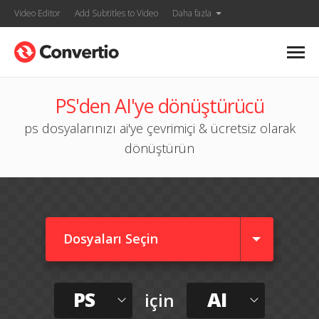
Video Editor
Add Subtitles to Video
Daha fazla
PS'den AI'ye dönüştürücü
ps dosyalarınızı ai'ye çevrimiçi & ücretsiz olarak
dönüştürün
Dosyaları Seçin
PS
AI
için