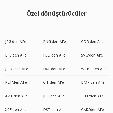
Özel dönüştürücüler
JPG'den AI'e
PNG'den AI'e
CDR'den AI'e
EPS'den AI'e
PSD'den AI'e
SVG'den AI'e
JPEG'den AI'e
DXF'den AI'e
WEBP'den AI'e
PLT'den AI'e
GIF'den AI'e
BMP'den AI'e
AVIF'den AI'e
JFIF'den AI'e
TIFF'den AI'e
XCF'den AI'e
DST'den AI'e
CMX'den AI'e