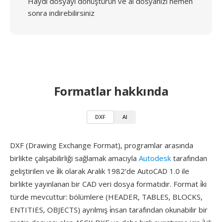
Haydi dosyayı dönüştürün ve ai dosyanızı hemen
sonra indirebilirsiniz
Formatlar hakkında
DXF
AI
DXF (Drawing Exchange Format), programlar arasında
birlikte çalışabilirliği sağlamak amacıyla
Autodesk
tarafından
geliştirilen ve i̇lk olarak Aralık 1982'de AutoCAD 1.0 ile
birlikte yayınlanan bir CAD veri dosya formatıdır. Format i̇ki
türde mevcuttur: bölümlere (HEADER, TABLES, BLOCKS,
ENTITIES, OBJECTS) ayrılmış i̇nsan tarafından okunabilir bir