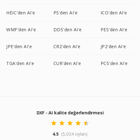
HEIC'den AI'e
PS'den AI'e
ICO'den AI'e
WMF'den AI'e
DDS'den AI'e
PES'den AI'e
JPE'den AI'e
CR2'den AI'e
JP2'den AI'e
TGA'den AI'e
CUR'den AI'e
PCS'den AI'e
DXF - AI kalite değerlendirmesi
4.5
(5,024 oyları)