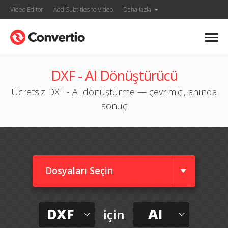
Video Editor
Add Subtitles to Video
Daha fazla
DXF - AI Dönüştürücü
Ücretsiz DXF - AI dönüştürme — çevrimiçi, anında
sonuç
Dosyaları Seçin
DXF
AI
için