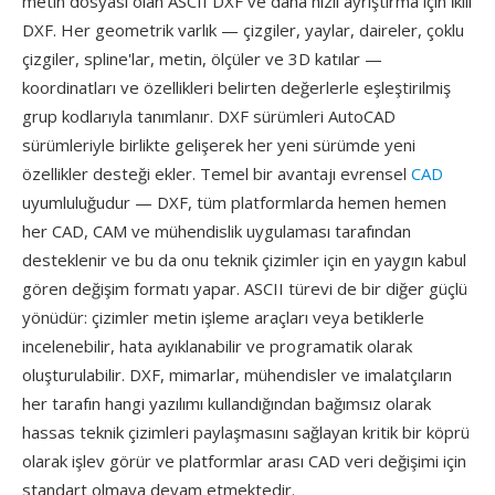
metin dosyası olan ASCII DXF ve daha hızlı ayrıştırma için i̇kili
DXF. Her geometrik varlık — çizgiler, yaylar, daireler, çoklu
çizgiler, spline'lar, metin, ölçüler ve 3D katılar —
koordinatları ve özellikleri belirten değerlerle eşleştirilmiş
grup kodlarıyla tanımlanır. DXF sürümleri AutoCAD
sürümleriyle birlikte gelişerek her yeni sürümde yeni
özellikler desteği ekler. Temel bir avantajı evrensel
CAD
uyumluluğudur — DXF, tüm platformlarda hemen hemen
her CAD, CAM ve mühendislik uygulaması tarafından
desteklenir ve bu da onu teknik çizimler için en yaygın kabul
gören değişim formatı yapar. ASCII türevi de bir diğer güçlü
yönüdür: çizimler metin işleme araçları veya betiklerle
incelenebilir, hata ayıklanabilir ve programatik olarak
oluşturulabilir. DXF, mimarlar, mühendisler ve imalatçıların
her tarafın hangi yazılımı kullandığından bağımsız olarak
hassas teknik çizimleri paylaşmasını sağlayan kritik bir köprü
olarak işlev görür ve platformlar arası CAD veri değişimi için
standart olmaya devam etmektedir.