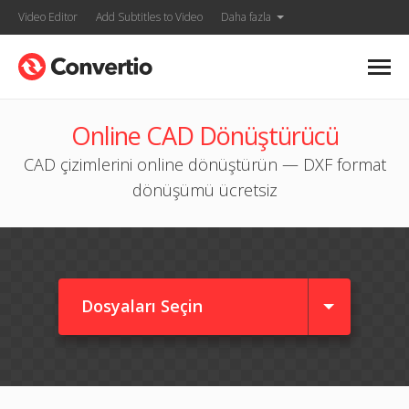
Video Editor
Add Subtitles to Video
Daha fazla
Online CAD Dönüştürücü
CAD çizimlerini online dönüştürün — DXF format
dönüşümü ücretsiz
Dosyaları Seçin