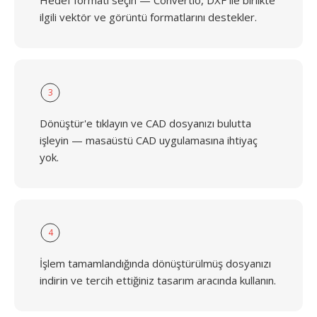
Hedef formatı seçin — Convertio, DXF ile birlikte
ilgili vektör ve görüntü formatlarını destekler.
3
Dönüştür'e tıklayın ve CAD dosyanızı bulutta
işleyin — masaüstü CAD uygulamasına ihtiyaç
yok.
4
İşlem tamamlandığında dönüştürülmüş dosyanızı
indirin ve tercih ettiğiniz tasarım aracında kullanın.