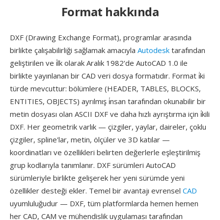
Format hakkında
DXF (Drawing Exchange Format), programlar arasında
birlikte çalışabilirliği sağlamak amacıyla
Autodesk
tarafından
geliştirilen ve i̇lk olarak Aralık 1982'de AutoCAD 1.0 ile
birlikte yayınlanan bir CAD veri dosya formatıdır. Format i̇ki
türde mevcuttur: bölümlere (HEADER, TABLES, BLOCKS,
ENTITIES, OBJECTS) ayrılmış i̇nsan tarafından okunabilir bir
metin dosyası olan ASCII DXF ve daha hızlı ayrıştırma için i̇kili
DXF. Her geometrik varlık — çizgiler, yaylar, daireler, çoklu
çizgiler, spline'lar, metin, ölçüler ve 3D katılar —
koordinatları ve özellikleri belirten değerlerle eşleştirilmiş
grup kodlarıyla tanımlanır. DXF sürümleri AutoCAD
sürümleriyle birlikte gelişerek her yeni sürümde yeni
özellikler desteği ekler. Temel bir avantajı evrensel
CAD
uyumluluğudur — DXF, tüm platformlarda hemen hemen
her CAD, CAM ve mühendislik uygulaması tarafından