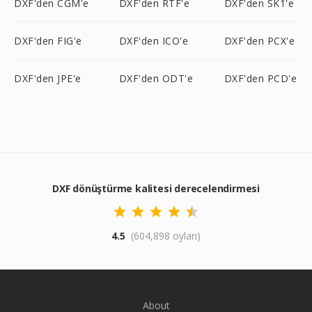
DXF'den CGM'e
DXF'den RTF'e
DXF'den SK1'e
DXF'den FIG'e
DXF'den ICO'e
DXF'den PCX'e
DXF'den JPE'e
DXF'den ODT'e
DXF'den PCD'e
DXF dönüştürme kalitesi derecelendirmesi
4.5
(604,898 oyları)
About