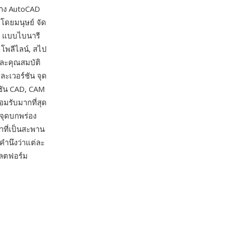
่าง AutoCAD
้โดยมนุษย์ จัด
F แบบไบนารี
 โพลีไลน์, สไป
ดและคุณสมบัติ
ละเวอร์ชัน จุด
คชัน CAD, CAM
มรับมากที่สุด
จุดบกพร่อง
ที่เป็นสะพาน
คำนึงว่าแต่ละ
พลตฟอร์ม