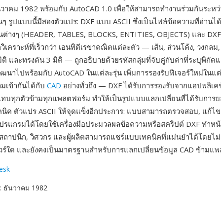
วาคม 1982 พร้อมกับ AutoCAD 1.0 เพื่อให้สามารถทำงานร่วมกันระหว
ๆ รูปแบบนี้มีสองตัวแปร: DXF แบบ ASCII ซึ่งเป็นไฟล์ข้อความที่อ่านได
่วนต่างๆ (HEADER, TABLES, BLOCKS, ENTITIES, OBJECTS) และ DX
เคราะห์ที่เร็วกว่า เอนทิตีเรขาคณิตแต่ละตัว — เส้น, ส่วนโค้ง, วงกลม,
ิติ และทรงตัน 3 มิติ — ถูกอธิบายด้วยรหัสกลุ่มที่จับคู่กับค่าที่ระบุพิกั
ัฒนาไปพร้อมกับ AutoCAD ในแต่ละรุ่น เพิ่มการรองรับฟีเจอร์ใหม่ในแต่
มเข้ากันได้กับ
CAD
อย่างทั่วถึง — DXF ได้รับการรองรับจากแอปพลิเ
บทุกตัวข้ามทุกแพลตฟอร์ม ทำให้เป็นรูปแบบแลกเปลี่ยนที่ได้รับการยอ
นิค ตัวแปร ASCII ให้จุดแข็งอีกประการ: แบบสามารถตรวจสอบ, แก้ไข
ปรแกรมได้โดยใช้เครื่องมือประมวลผลข้อความหรือสคริปต์ DXF ทำหน้า
ห้สถาปนิก, วิศวกร และผู้ผลิตสามารถแชร์แบบเทคนิคที่แม่นยำได้โดยไม่
วร์ใด และยังคงเป็นมาตรฐานสำหรับการแลกเปลี่ยนข้อมูล CAD ข้ามแ
esk
: ธันวาคม 1982