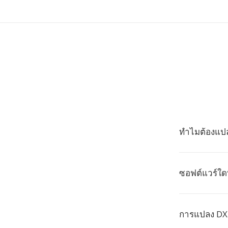
ทำไมต้องแปล
ซอฟต์แวร์ใดท
การแปลง DXF 