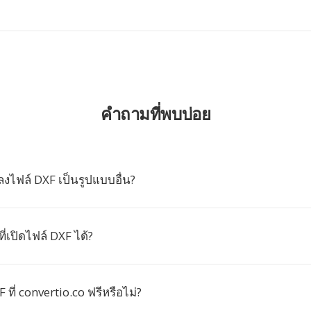
คำถามที่พบบ่อย
งไฟล์ DXF เป็นรูปแบบอื่น?
ี่เปิดไฟล์ DXF ได้?
ที่ convertio.co ฟรีหรือไม่?