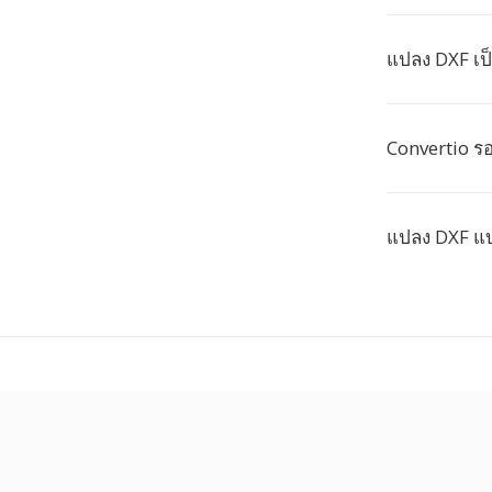
แปลง DXF เป
Convertio รอ
แปลง DXF แบ