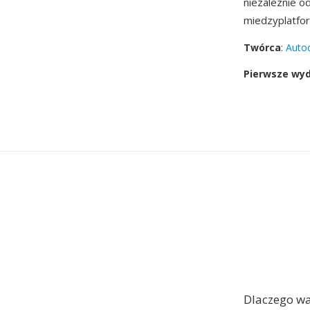
niezaleznie o
miedzyplatfo
Twórca
:
Auto
Pierwsze wy
Dlaczego wa