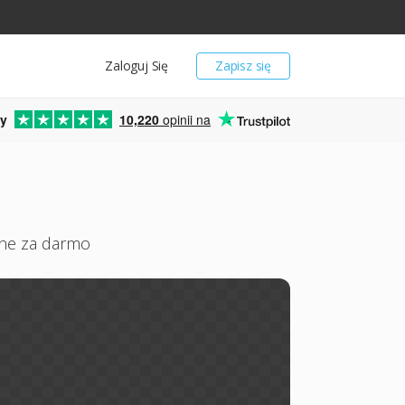
Zaloguj Się
Zapisz się
y
10,220
opinii na
ine za darmo