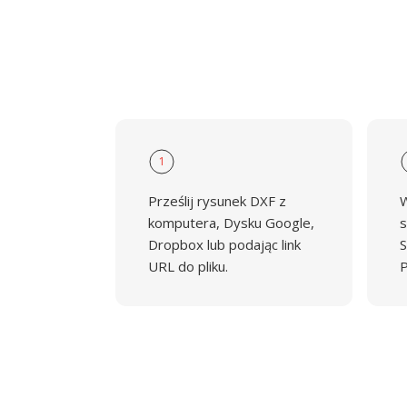
1
Prześlij rysunek DXF z
W
komputera, Dysku Google,
s
Dropbox lub podając link
S
URL do pliku.
P