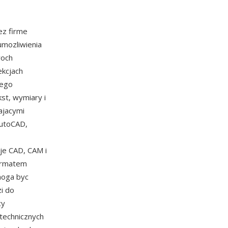
ez firme
umozliwienia
woch
ekcjach
zego
kst, wymiary i
ajacymi
AutoCAD,
je CAD, CAM i
formatem
moga byc
i do
cy
technicznych