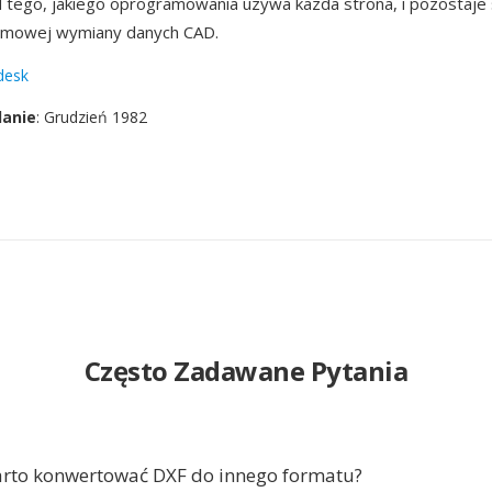
d tego, jakiego oprogramowania uzywa kazda strona, i pozostaj
rmowej wymiany danych CAD.
desk
danie
: Grudzień 1982
Często Zadawane Pytania
rto konwertować DXF do innego formatu?