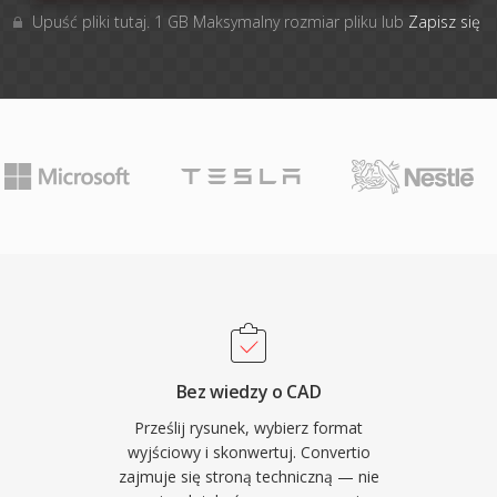
Upuść pliki tutaj. 1 GB Maksymalny rozmiar pliku lub
Zapisz się
Bez wiedzy o CAD
Prześlij rysunek, wybierz format
wyjściowy i skonwertuj. Convertio
zajmuje się stroną techniczną — nie