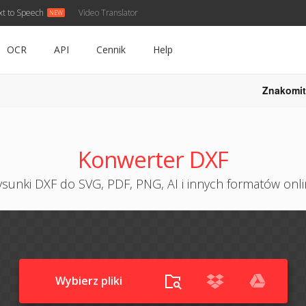
xt to Speech
Video Translator
OCR
API
Cennik
Help
Znakomit
Konwerter DXF
ysunki DXF do SVG, PDF, PNG, AI i innych formatów onl
Wybierz pliki