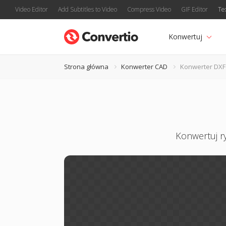
Video Editor
Add Subtitles to Video
Compress Video
GIF Editor
Te
Konwertuj
Strona główna
Konwerter CAD
Konwerter DXF
Konwertuj r