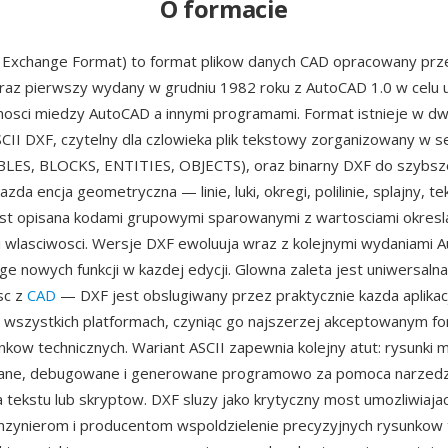
O formacie
 Exchange Format) to format plikow danych CAD opracowany prz
 raz pierwszy wydany w grudniu 1982 roku z AutoCAD 1.0 w celu 
nosci miedzy AutoCAD a innymi programami. Format istnieje w d
SCII DXF, czytelny dla czlowieka plik tekstowy zorganizowany w s
LES, BLOCKS, ENTITIES, OBJECTS), oraz binarny DXF do szybs
zda encja geometryczna — linie, luki, okregi, polilinie, splajny, te
est opisana kodami grupowymi sparowanymi z wartosciami okresl
 wlasciwosci. Wersje DXF ewoluuja wraz z kolejnymi wydaniami 
ge nowych funkcji w kazdej edycji. Glowna zaleta jest uniwersalna
sc z
CAD
— DXF jest obslugiwany przez praktycznie kazda aplikac
a wszystkich platformach, czyniąc go najszerzej akceptowanym 
kow technicznych. Wariant ASCII zapewnia kolejny atut: rysunki 
ane, debugowane i generowane programowo za pomoca narzedz
 tekstu lub skryptow. DXF sluzy jako krytyczny most umozliwiaja
inzynierom i producentom wspoldzielenie precyzyjnych rysunkow 