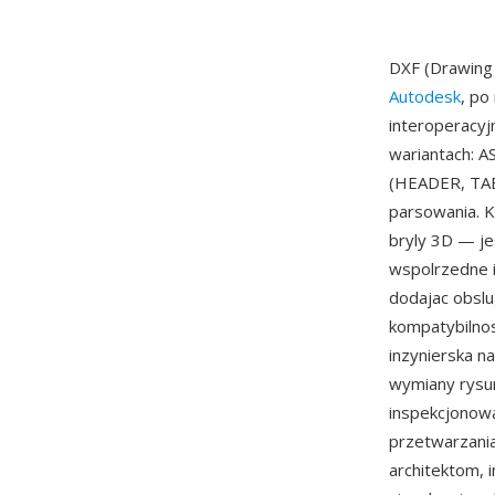
DXF (Drawing
Autodesk
, po
interoperacyj
wariantach: A
(HEADER, TAB
parsowania. Ka
bryly 3D — j
wspolrzedne i
dodajac obslu
kompatybilno
inzynierska n
wymiany rysun
inspekcjonow
przetwarzania
architektom, 