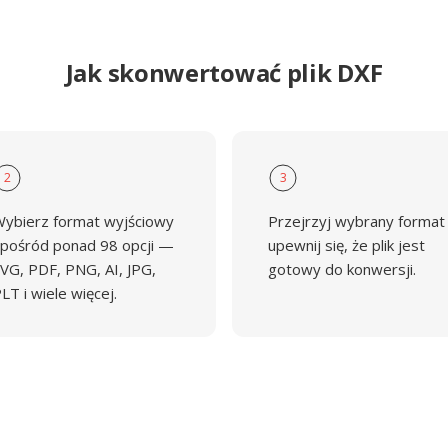
Jak skonwertować plik DXF
2
3
ybierz format wyjściowy
Przejrzyj wybrany format 
pośród ponad 98 opcji —
upewnij się, że plik jest
VG, PDF, PNG, AI, JPG,
gotowy do konwersji.
LT i wiele więcej.