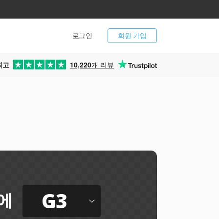
로그인
회원 가입
최고
10,220
개 리뷰
G3
에