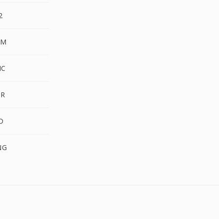
2
NM
IC
DR
D
NG