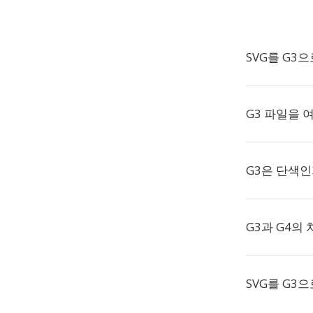
SVG를 G3
G3 파일을 
G3은 단색인
G3과 G4의 
SVG를 G3