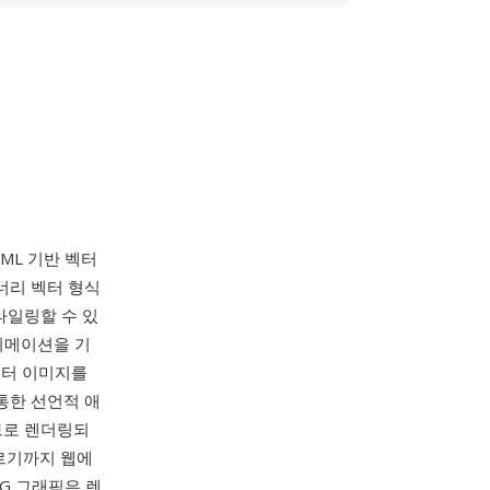
 XML 기반 벡터
이너리 벡터 형식
타일링할 수 있
애니메이션을 기
스터 이미지를
 통한 선언적 애
브로 렌더링되
르기까지 웹에
G 그래픽은 렌