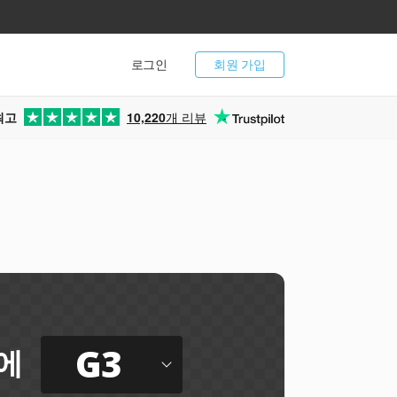
로그인
회원 가입
최고
10,220
개 리뷰
G3
에