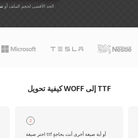
أسقِط الملفات هنا. 1 GB الحد الأقصى لحجم الملف أو
تس
كيفية تحويل WOFF إلى TTF
2
اختر صيغة ttf أو أية صيغة أخرى أنت بحاجةٍ