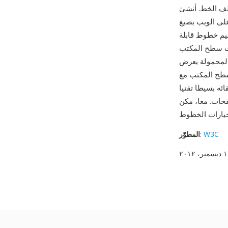
WOFF لمعالجة مأزق
TT الخام (القابلة
يم خطوط قابلة
ات سطح المكتب
ا يجعله التنسيق الأساسي لطباعة الويب. التوقيع المميز للملف
 سطح المكتب مع
WO وWOFF2 ثورة طباعة
W3C
:
المطوّر