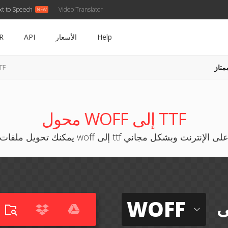
xt to Speech
Video Translator
Help
الأسعار
API
R
متاز
WOFF إ
محول WOFF إلى TTF
مكنك تحويل ملفات woff إلى ttf على الإنترنت وبشكل مجاني
WOFF
ى