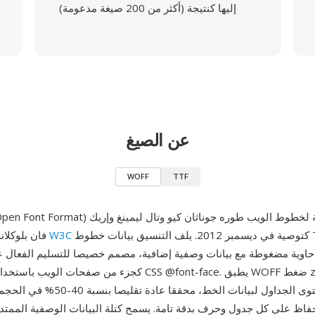
إليها كنتيجة (أكثر من 200 صيغة مدعومة)
عن الصيغ
WOFF
TTF
WOFF (Web Open Font Format) هو تنسيق حاوية لخطوط ال
كتوصية في ديسمبر 2012. يلف التنسيق بيانات خطوط TrueType أو
W3C
فان بلوكلاند، ووحد من قبل
مستوى الجداول لبيانات الخط، محققا عادة ت