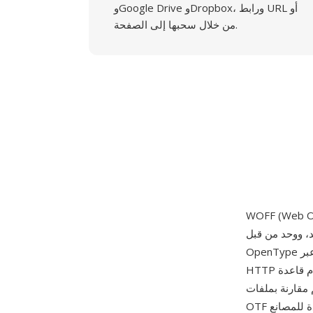
وGoogle Drive وDropbox، ورابط URL أو
من خلال سحبها إلى الصفحة.
ويب طوره جوناثان كيو وتال ليمينغ وإريك
OpenType الحالية في حاوية مضغوطة مع بيانات وصفية إضافية، مصمم خصيصا للتسليم الفعال عبر
HTTP كجزء من صفحات الويب باستخدام قاعدة CSS @font-face. يطبق WOFF ضغط zlib على
قليصا بنسبة 40-50% في الحجم مقارنة بملفات TTF أو
OTF الخام، مع الحفاظ على كل جدول وحرف بدقة تامة. يسمح كتلة البيانات الوصفية الممتدة للمصانع