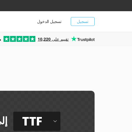
تسجيل
تسجيل الدخول
تقييم على
10,220
م
ي
TTF
إل