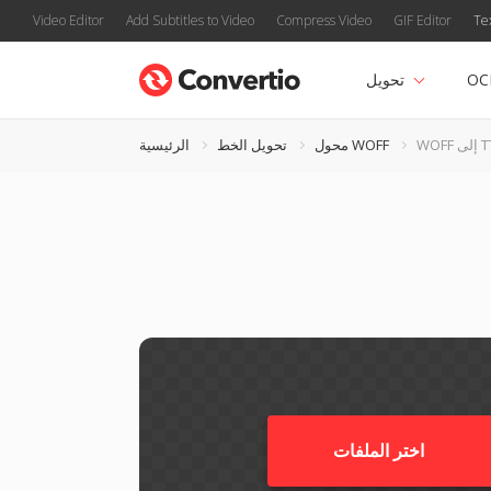
Video Editor
Add Subtitles to Video
Compress Video
GIF Editor
Te
OC
تحويل
لى TTF
محول WOFF
تحويل الخط
الرئيسية
اختر الملفات