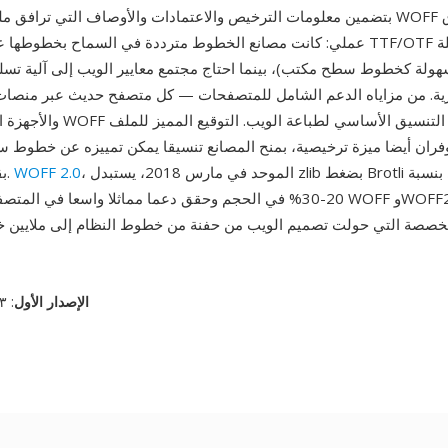
بتضمين معلومات الترخيص والاعتمادات والأوصاف التي ترافق ملف الخط. أنشئ 
عملي: كانت مصانع الخطوط مترددة في السماح بخطوطها على الويب بصيغ F/OTF
سهولة كخطوط سطح مكتب)، بينما احتاج مجتمع معايير الويب إلى آلية تسل
حرية. من مزاياه الدعم الشامل للمتصفحات — كل متصفح حديث عبر منص
والأجهزة المحمولة يعرض WOFF أصلا، مم
توفران أيضا ميزة ترخيصية، بمنح المصانع تنسيقا يمكن تمييزه عن خطوط
، الموحد في مارس 2018، يستبدل zlib بضغط Brotli لتقليص إضافي بنسبة
WOFF 2.0
بقائه بسيطا تقنيا.
20-30% في الحجم وحقق دعما مماثلا واسعا في المتصفحات. معا، مكن FF
الإصدار الأول
: ١٣ ديسمبر، ٢٠١٢