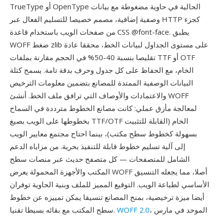
TrueType أو OpenType الحالية في حاوية مضغوطة مع بيانات
وصفية إضافية، مصمم خصيصا للتسليم الفعال عبر HTTP كجزء
من صفحات الويب باستخدام قاعدة CSS @font-face. يطبق
WOFF ضغط zlib على مستوى الجداول لبيانات الخط، محققا عادة
تقليصا بنسبة 40-50% في الحجم مقارنة بملفات TTF أو OTF
الخام، مع الحفاظ على كل جدول وحرف بدقة تامة. يسمح كتلة
البيانات الوصفية الممتدة للمصانع بتضمين معلومات الترخيص
والاعتمادات والأوصاف التي ترافق ملف الخط. أنشئ WOFF
لمعالجة مأزق عملي: كانت مصانع الخطوط مترددة في السماح
بخطوطها على الويب بصيغ TTF/OTF الخام (القابلة للتثبيت
بسهولة كخطوط سطح مكتب)، بينما احتاج مجتمع معايير الويب
إلى آلية تسليم خطوط قابلة للتنفيذ بحرية. من مزاياه الدعم
الشامل للمتصفحات — كل متصفح حديث عبر منصات سطح
المكتب والأجهزة المحمولة يعرض WOFF أصلا، مما يجعله التنسيق
الأساسي لطباعة الويب. التوقيع المميز للملف وبنية الحاوية توفران
أيضا ميزة ترخيصية، بمنح المصانع تنسيقا يمكن تمييزه عن خطوط
، الموحد في مارس
WOFF 2.0
سطح المكتب مع بقائه بسيطا تقنيا.