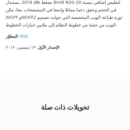
2018، يستبدل zlib بضغط Brotli لتقليص إضافي بنسبة 20-30%
في الحجم وحقق دعما مماثلا واسعا في المتصفحات. معا، مكن
WOFF وWOFF2 ثورة طباعة الويب المخصصة التي حولت تصميم
الويب من حفنة من خطوط النظام إلى ملايين خيارات الخطوط.
W3C
:
المطوّر
الإصدار الأول
: ١٣ ديسمبر، ٢٠١٢
تحويلات ذات صلة