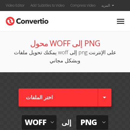
المزيد
Compress Video
Add Subtitles to Video
Video Editor
محول WOFF إلى PNG
يمكنك تحويل ملفات woff إلى png على الإنترنت
وبشكل مجاني
اختر الملفات
WOFF
PNG
إلى