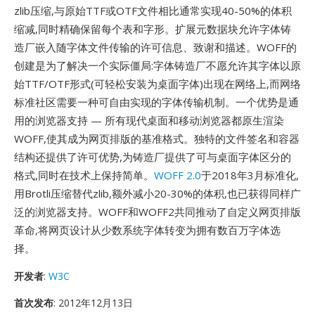
zlib压缩,与原始TTF或OTF文件相比通常实现40-50%的体积
缩减,同时精确保留每个表和字形。扩展元数据块允许字体铸
造厂嵌入随字体文件传输的许可信息、致谢和描述。WOFF的
创建是为了解决一个实际僵局:字体铸造厂不愿允许其字体以原
始TTF/OTF形式(可轻松安装为桌面字体)出现在网络上,而网络
标准社区需要一种可自由实现的字体传输机制。一个优势是通
用的浏览器支持 — 所有现代桌面和移动浏览器都原生渲染
WOFF,使其成为网页排版的基准格式。独特的文件签名和容器
结构还提供了许可优势,为铸造厂提供了可与桌面字体区分的
格式,同时在技术上保持简单。
WOFF 2.0
于2018年3月标准化,
用Brotli压缩替代zlib,额外减小20-30%的体积,也已获得同样广
泛的浏览器支持。WOFF和WOFF2共同推动了自定义网页排版
革命,将网页设计从少数系统字体转变为拥有数百万字体选
择。
开发者
:
W3C
首次发布
: 2012年12月13日