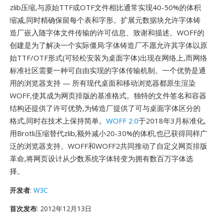
zlib压缩,与原始TTF或OTF文件相比通常实现40-50%的体积
缩减,同时精确保留每个表和字形。扩展元数据块允许字体铸
造厂嵌入随字体文件传输的许可信息、致谢和描述。WOFF的
创建是为了解决一个实际僵局:字体铸造厂不愿允许其字体以原
始TTF/OTF形式(可轻松安装为桌面字体)出现在网络上,而网络
标准社区需要一种可自由实现的字体传输机制。一个优势是通
用的浏览器支持 — 所有现代桌面和移动浏览器都原生渲染
WOFF,使其成为网页排版的基准格式。独特的文件签名和容器
结构还提供了许可优势,为铸造厂提供了可与桌面字体区分的
格式,同时在技术上保持简单。
WOFF 2.0
于2018年3月标准化,
用Brotli压缩替代zlib,额外减小20-30%的体积,也已获得同样广
泛的浏览器支持。WOFF和WOFF2共同推动了自定义网页排版
革命,将网页设计从少数系统字体转变为拥有数百万字体选
择。
开发者
:
W3C
首次发布
: 2012年12月13日