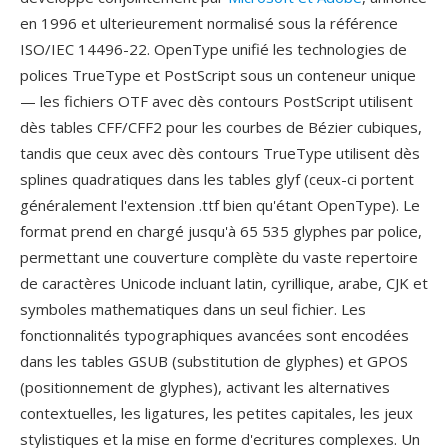
en 1996 et ulterieurement normalisé sous la référence
ISO/IEC 14496-22. OpenType unifié les technologies de
polices TrueType et PostScript sous un conteneur unique
— les fichiers OTF avec dès contours PostScript utilisent
dès tables CFF/CFF2 pour les courbes de Bézier cubiques,
tandis que ceux avec dès contours TrueType utilisent dès
splines quadratiques dans les tables glyf (ceux-ci portent
généralement l'extension .ttf bien qu'étant OpenType). Le
format prend en chargé jusqu'à 65 535 glyphes par police,
permettant une couverture complète du vaste repertoire
de caractères Unicode incluant latin, cyrillique, arabe, CJK et
symboles mathematiques dans un seul fichier. Les
fonctionnalités typographiques avancées sont encodées
dans les tables GSUB (substitution de glyphes) et GPOS
(positionnement de glyphes), activant les alternatives
contextuelles, les ligatures, les petites capitales, les jeux
stylistiques et la mise en forme d'ecritures complexes. Un