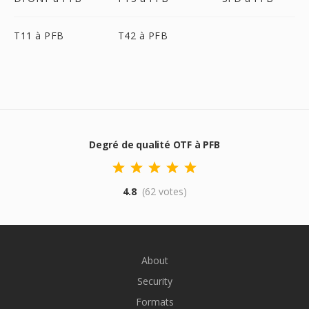
T11 à PFB
T42 à PFB
Degré de qualité OTF à PFB
4.8
(62 votes)
About
Security
Formats