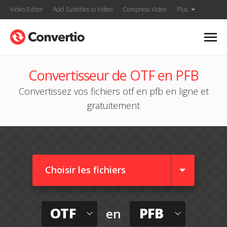
Video Editor
Add Subtitles to Video
Compress Video
Plus
Convertisseur de OTF en PFB
Convertissez vos fichiers otf en pfb en ligne et
gratuitement
Choisir les fichiers
OTF
PFB
en