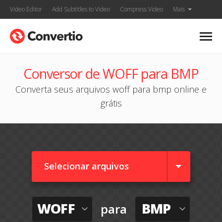
Video Editor
Add Subtitles to Video
Compress Video
Mais
Conversor de WOFF para BMP
Converta seus arquivos woff para bmp online e
grátis
Selecionar arquivos
WOFF
BMP
para