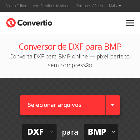
Video Editor
Add Subtitles to Video
Compress Video
Mais
Conversor de DXF para BMP
Converta DXF para BMP online — pixel perfeito,
sem compressão
Selecionar arquivos
DXF
BMP
para