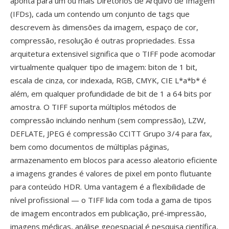
aponta para um ou mais Diretórios de Arquivo de Imagem
(IFDs), cada um contendo um conjunto de tags que
descrevem às dimensões da imagem, espaço de cor,
compressão, resolução é outras propriedades. Essa
arquitetura extensivel significa que o TIFF pode acomodar
virtualmente qualquer tipo de imagem: biton de 1 bit,
escala de cinza, cor indexada, RGB, CMYK, CIE L*a*b* é
além, em qualquer profundidade de bit de 1 a 64 bits por
amostra. O TIFF suporta múltiplos métodos de
compressão incluindo nenhum (sem compressão), LZW,
DEFLATE, JPEG é compressão CCITT Grupo 3/4 para fax,
bem como documentos de múltiplas páginas,
armazenamento em blocos para acesso aleatorio eficiente
a imagens grandes é valores de pixel em ponto flutuante
para conteúdo HDR. Uma vantagem é a flexibilidade de
nível profissional — o TIFF lida com toda a gama de tipos
de imagem encontrados em publicação, pré-impressão,
imagens médicas, análise geoespacial é pesquisa científica,