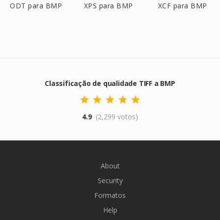
ODT para BMP
XPS para BMP
XCF para BMP
Classificação de qualidade TIFF a BMP
4.9
(2,299 votos)
About
Security
Formatos
Help