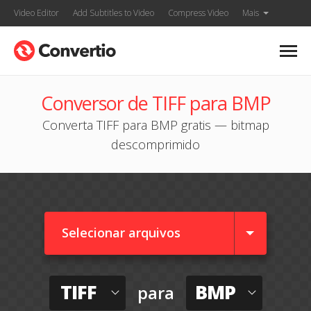
Video Editor
Add Subtitles to Video
Compress Video
Mais
Conversor de TIFF para BMP
Converta TIFF para BMP gratis — bitmap
descomprimido
Selecionar arquivos
TIFF
BMP
para