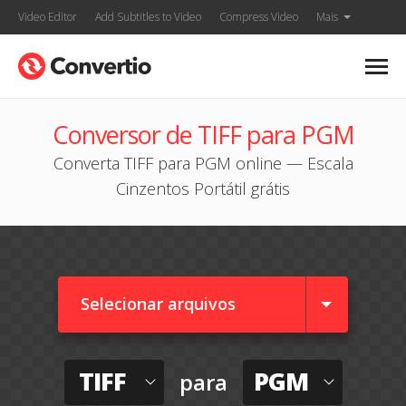
Video Editor
Add Subtitles to Video
Compress Video
Mais
Conversor de TIFF para PGM
Converta TIFF para PGM online — Escala
Cinzentos Portátil grátis
Selecionar arquivos
TIFF
PGM
para