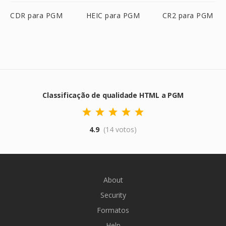
CDR para PGM
HEIC para PGM
CR2 para PGM
Classificação de qualidade HTML a PGM
4.9
(14 votos)
About
Security
Formatos
Help