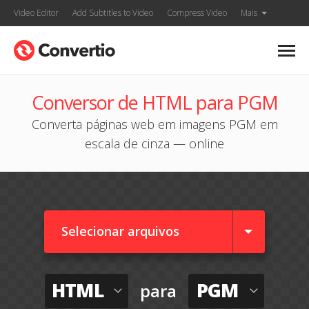
Video Editor
Add Subtitles to Video
Compress Video
Mais
Conversor de HTML para PGM
Converta páginas web em imagens PGM em
escala de cinza — online
Selecionar arquivos
HTML
PGM
para