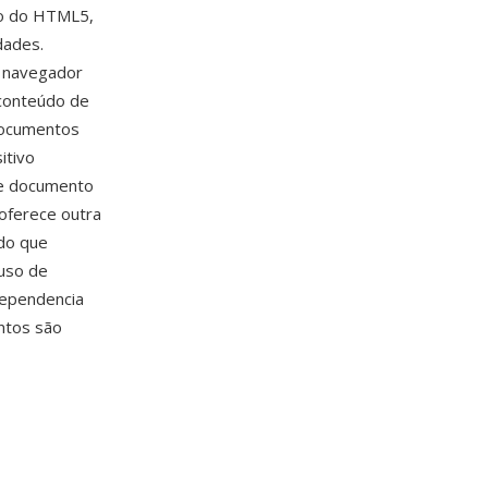
do do HTML5,
dades.
r navegador
 conteúdo de
 documentos
itivo
de documento
oferece outra
ado que
euso de
dependencia
ntos são