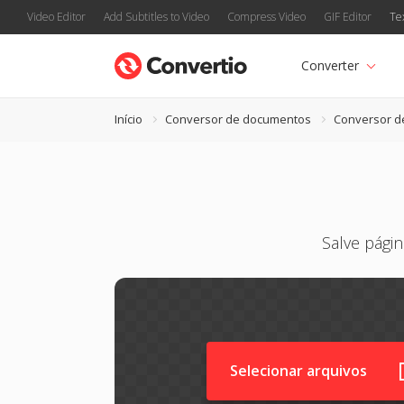
Video Editor
Add Subtitles to Video
Compress Video
GIF Editor
Te
Converter
Início
Conversor de documentos
Conversor d
Salve pági
Selecionar arquivos