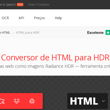
xt to Speech
Video Translator
OCR
API
Preços
Help
Excelente
e HTML
HTML para HDR
Conversor de HTML para HDR
nas web como imagens Radiance HDR — ferramenta onli
HTML