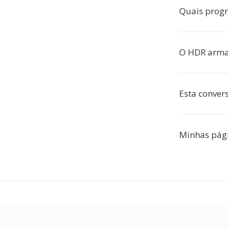
Quais prog
O HDR armaz
Esta conver
Minhas pági