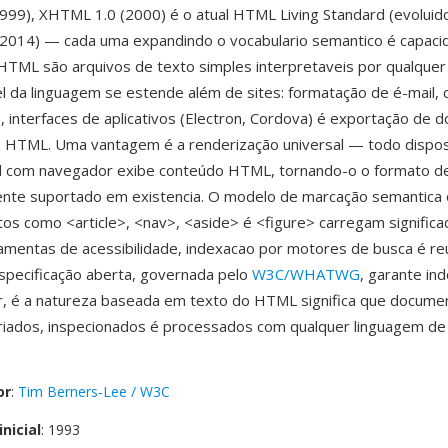
999), XHTML 1.0 (2000) é o atual HTML Living Standard (evolui
 2014) — cada uma expandindo o vocabulario semantico é capaci
TML são arquivos de texto simples interpretaveis por qualque
l da linguagem se estende além de sites: formatação de é-mail,
 interfaces de aplicativos (Electron, Cordova) é exportação de
HTML. Uma vantagem é a renderização universal — todo dispos
l com navegador exibe conteúdo HTML, tornando-o o formato 
nte suportado em existencia. O modelo de marcação semantica 
tos como <article>, <nav>, <aside> é <figure> carregam signific
ramentas de acessibilidade, indexacao por motores de busca é r
specificação aberta, governada pelo
W3C/WHATWG
, garante in
r, é a natureza baseada em texto do HTML significa que docume
criados, inspecionados é processados com qualquer linguagem de
or
:
Tim Berners-Lee / W3C
nicial
: 1993