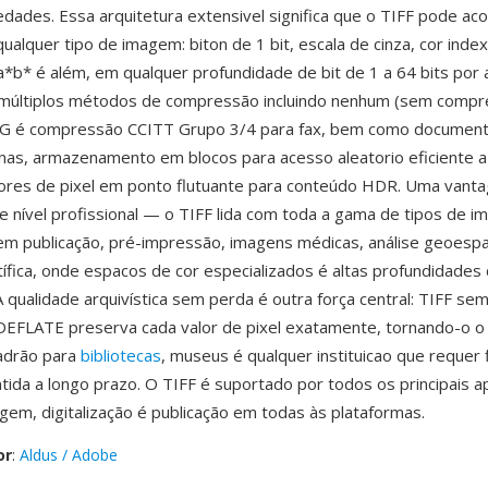
edades. Essa arquitetura extensivel significa que o TIFF pode a
qualquer tipo de imagem: biton de 1 bit, escala de cinza, cor inde
*b* é além, em qualquer profundidade de bit de 1 a 64 bits por
 múltiplos métodos de compressão incluindo nenhum (sem compr
G é compressão CCITT Grupo 3/4 para fax, bem como documen
inas, armazenamento em blocos para acesso aleatorio eficiente 
ores de pixel em ponto flutuante para conteúdo HDR. Uma vant
 de nível profissional — o TIFF lida com toda a gama de tipos de 
m publicação, pré-impressão, imagens médicas, análise geoespac
tífica, onde espacos de cor especializados é altas profundidades 
A qualidade arquivística sem perda é outra força central: TIFF s
EFLATE preserva cada valor de pixel exatamente, tornando-o o
padrão para
bibliotecas
, museus é qualquer instituicao que requer 
ida a longo prazo. O TIFF é suportado por todos os principais ap
gem, digitalização é publicação em todas às plataformas.
or
:
Aldus / Adobe