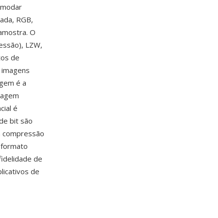
comodar
xada, RGB,
 amostra. O
essão), LZW,
tos de
a imagens
agem é a
imagem
ial é
de bit são
em compressão
 formato
fidelidade de
licativos de