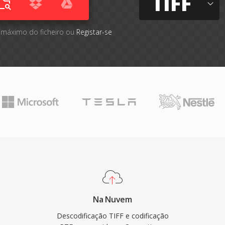
TIFF
 máximo do ficheiro ou
Registar-se
Na Nuvem
Descodificação TIFF e codificação