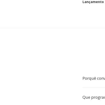
Lançamento i
Porquê conv
Que progra