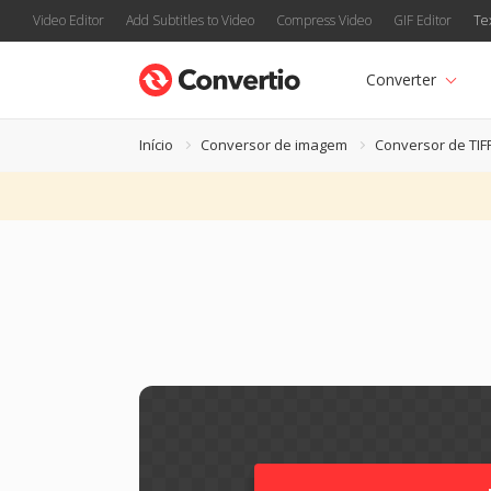
Video Editor
Add Subtitles to Video
Compress Video
GIF Editor
Te
Converter
Início
Conversor de imagem
Conversor de TIF