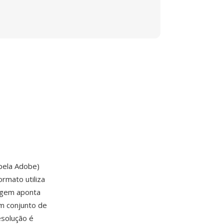
pela Adobe)
rmato utiliza
agem aponta
m conjunto de
solução é