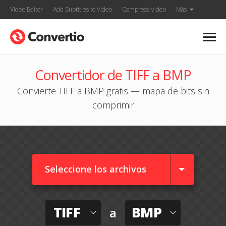
Video Editor
Add Subtitles to Video
Compress Video
Más
Convertidor de TIFF a BMP
Convierte TIFF a BMP gratis — mapa de bits sin
comprimir
Seleccione los archivos
TIFF
BMP
a