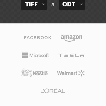
TIFF
ODT
a