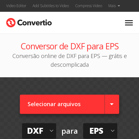
Video Editor
Add Subtitles to Video
Compress Video
Mais
Conversor de DXF para EPS
Conversão online de DXF para EPS — grátis e
descomplicada
Selecionar arquivos
DXF
EPS
para