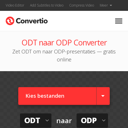
Video Editor
Add Subtitles to Video
Compress Video
Meer
ODT naar ODP Converter
Zet ODT om naar ODP-presentaties — gratis
online
Kies bestanden
ODT
ODP
naar