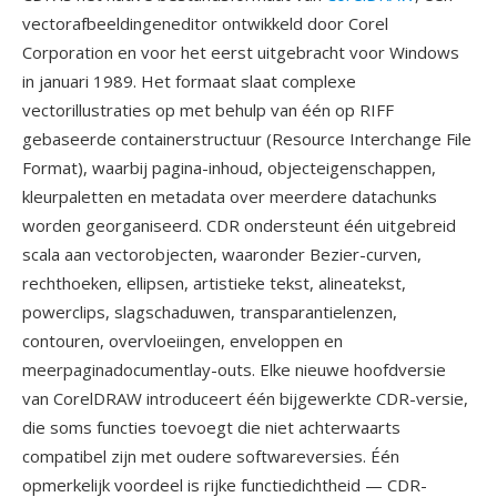
vectorafbeeldingeneditor ontwikkeld door Corel
Corporation en voor het eerst uitgebracht voor Windows
in januari 1989. Het formaat slaat complexe
vectorillustraties op met behulp van één op RIFF
gebaseerde containerstructuur (Resource Interchange File
Format), waarbij pagina-inhoud, objecteigenschappen,
kleurpaletten en metadata over meerdere datachunks
worden georganiseerd. CDR ondersteunt één uitgebreid
scala aan vectorobjecten, waaronder Bezier-curven,
rechthoeken, ellipsen, artistieke tekst, alineatekst,
powerclips, slagschaduwen, transparantielenzen,
contouren, overvloeiingen, enveloppen en
meerpaginadocumentlay-outs. Elke nieuwe hoofdversie
van CorelDRAW introduceert één bijgewerkte CDR-versie,
die soms functies toevoegt die niet achterwaarts
compatibel zijn met oudere softwareversies. Één
opmerkelijk voordeel is rijke functiedichtheid — CDR-