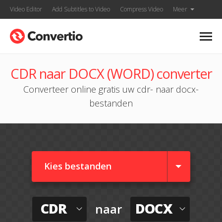
Video Editor
Add Subtitles to Video
Compress Video
Meer
CDR naar DOCX (WORD) converter
Converteer online gratis uw cdr- naar docx-
bestanden
Kies bestanden
CDR
DOCX
naar