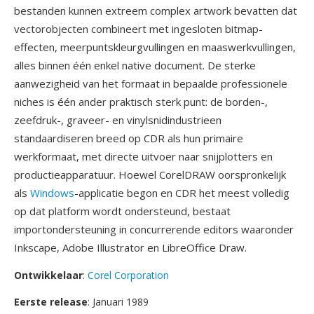
bestanden kunnen extreem complex artwork bevatten dat
vectorobjecten combineert met ingesloten bitmap-
effecten, meerpuntskleurgvullingen en maaswerkvullingen,
alles binnen één enkel native document. De sterke
aanwezigheid van het formaat in bepaalde professionele
niches is één ander praktisch sterk punt: de borden-,
zeefdruk-, graveer- en vinylsnidindustrieen
standaardiseren breed op CDR als hun primaire
werkformaat, met directe uitvoer naar snijplotters en
productieapparatuur. Hoewel CorelDRAW oorspronkelijk
als
Windows
-applicatie begon en CDR het meest volledig
op dat platform wordt ondersteund, bestaat
importondersteuning in concurrerende editors waaronder
Inkscape, Adobe Illustrator en LibreOffice Draw.
Ontwikkelaar
:
Corel Corporation
Eerste release
: Januari 1989