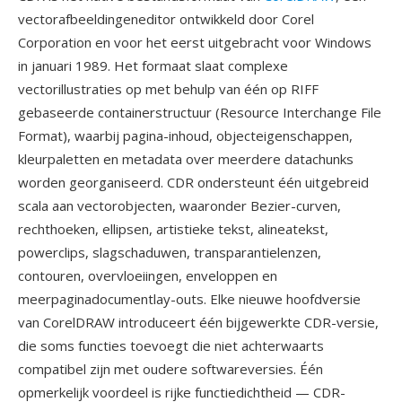
vectorafbeeldingeneditor ontwikkeld door Corel
Corporation en voor het eerst uitgebracht voor Windows
in januari 1989. Het formaat slaat complexe
vectorillustraties op met behulp van één op RIFF
gebaseerde containerstructuur (Resource Interchange File
Format), waarbij pagina-inhoud, objecteigenschappen,
kleurpaletten en metadata over meerdere datachunks
worden georganiseerd. CDR ondersteunt één uitgebreid
scala aan vectorobjecten, waaronder Bezier-curven,
rechthoeken, ellipsen, artistieke tekst, alineatekst,
powerclips, slagschaduwen, transparantielenzen,
contouren, overvloeiingen, enveloppen en
meerpaginadocumentlay-outs. Elke nieuwe hoofdversie
van CorelDRAW introduceert één bijgewerkte CDR-versie,
die soms functies toevoegt die niet achterwaarts
compatibel zijn met oudere softwareversies. Één
opmerkelijk voordeel is rijke functiedichtheid — CDR-