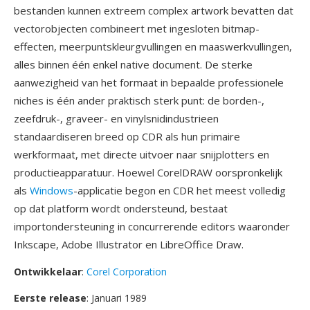
bestanden kunnen extreem complex artwork bevatten dat
vectorobjecten combineert met ingesloten bitmap-
effecten, meerpuntskleurgvullingen en maaswerkvullingen,
alles binnen één enkel native document. De sterke
aanwezigheid van het formaat in bepaalde professionele
niches is één ander praktisch sterk punt: de borden-,
zeefdruk-, graveer- en vinylsnidindustrieen
standaardiseren breed op CDR als hun primaire
werkformaat, met directe uitvoer naar snijplotters en
productieapparatuur. Hoewel CorelDRAW oorspronkelijk
als
Windows
-applicatie begon en CDR het meest volledig
op dat platform wordt ondersteund, bestaat
importondersteuning in concurrerende editors waaronder
Inkscape, Adobe Illustrator en LibreOffice Draw.
Ontwikkelaar
:
Corel Corporation
Eerste release
: Januari 1989