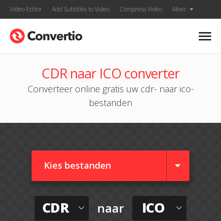
Video Editor
Add Subtitles to Video
Compress Video
Meer
CDR naar ICO converter
Converteer online gratis uw cdr- naar ico-
bestanden
Kies bestanden
CDR
ICO
naar