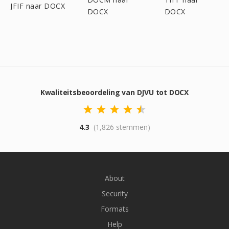
JFIF naar DOCX
DOCX
DOCX
Kwaliteitsbeoordeling van DJVU tot DOCX
4.3
(1,826 stemmen)
About
Security
Formats
Help