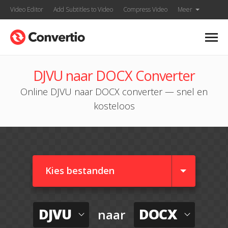
Video Editor
Add Subtitles to Video
Compress Video
Meer
DJVU naar DOCX Converter
Online DJVU naar DOCX converter — snel en
kosteloos
Kies bestanden
DJVU
DOCX
naar