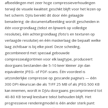
afbeeldingen met zeer hoge compressieverhoudingen
terwijl de visuele kwaliteit geschikt blijft voor het lezen op
het scherm. DjVu bereikt dit door één gelaagde
benadering: de documentafbeelding wordt gescheiden in
één voorgrondlaag (tekst en lijnwerk op volledige
resolutie), één achtergrondlaag (foto's en texturen op
verlaagde resolutie) en één maskerlaag die bepaalt welke
laag zichtbaar is bij elke pixel. Deze scheiding,
gecombineerd met speciaal gebouwde
compressiealgoritmen voor elk laagtype, produceert
doorgaans bestanden die 5-10 keer kleiner zijn dan
equivalente JPEG- of PDF-scans. Één voordeel is
uitzonderlijke compressie op gescande pagina's — één
300 DPI-kleurscan die als TIFF 25 MB of als JPEG 500 KB
kan innemen, wordt in DjVu doorgaans gecomprimeerd tot
40-80 KB terwijl leesbare tekst behouden blijft. Het
progressieve renderingmodel is één ander sterk punt: