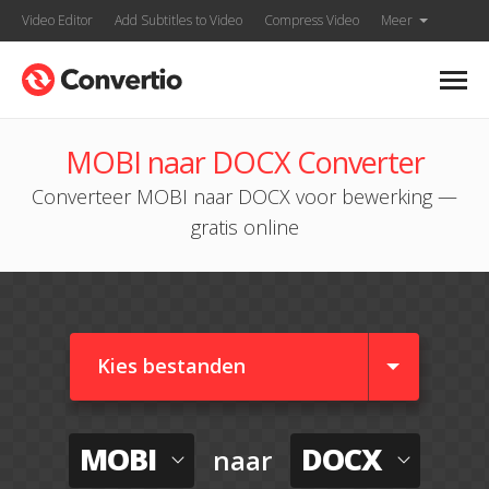
Video Editor
Add Subtitles to Video
Compress Video
Meer
MOBI naar DOCX Converter
Converteer MOBI naar DOCX voor bewerking —
gratis online
Kies bestanden
MOBI
DOCX
naar