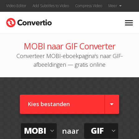
Video Editor
Add Subtitles to Video
Compress Video
Meer
MOBI naar GIF Converter
Converteer MOBI-eboekpagina's naar GIF-
afbeeldingen — gratis online
Kies bestanden
MOBI
GIF
naar