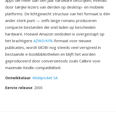
apps die meer dan tien jaar hardware bestrijken, evenals
door talrijke lezers van derden op desktop- en mobiele
platforms. De lichtgewicht structuur van het formaat is één
ander sterk punt — zelfs lange romans produceren
compacte bestanden die snel laden op bescheiden
hardware. Hoewel Amazon sindsdien is overgestapt op
het krachtigere
AZW3/KF8
-formaat voor nieuwe
publicaties, wordt MOBI nog steeds veel verspreid in
bestaande e-bookbibliotheken en blijft het worden
geproduceerd door conversietools zoals Calibre voor
maximale Kindle-compatibiliteit.
Ontwikkelaar
:
Mobipocket SA
Eerste release
: 2000