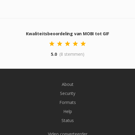
Kwaliteitsbeoordeling van MOBI tot GIF
5.0
(8 stemmen)
About
Security
Formats
Help
Status
Video converteerder