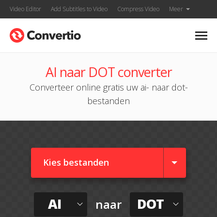
Video Editor
Add Subtitles to Video
Compress Video
Meer
AI naar DOT converter
Converteer online gratis uw ai- naar dot-
bestanden
Kies bestanden
AI
DOT
naar