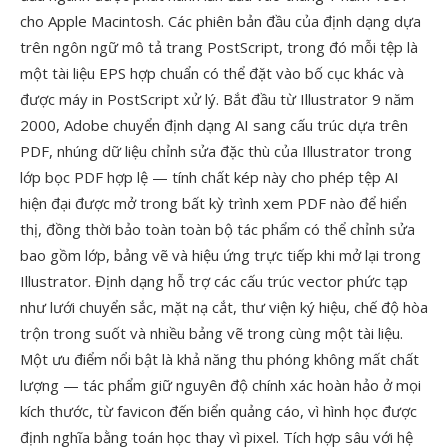
cho Apple Macintosh. Các phiên bản đầu của định dạng dựa
trên ngôn ngữ mô tả trang PostScript, trong đó mỗi tệp là
một tài liệu EPS hợp chuẩn có thể đặt vào bố cục khác và
được máy in PostScript xử lý. Bắt đầu từ Illustrator 9 năm
2000, Adobe chuyển định dạng AI sang cấu trúc dựa trên
PDF, nhúng dữ liệu chỉnh sửa đặc thù của Illustrator trong
lớp bọc PDF hợp lệ — tính chất kép này cho phép tệp AI
hiện đại được mở trong bất kỳ trình xem PDF nào để hiển
thị, đồng thời bảo toàn toàn bộ tác phẩm có thể chỉnh sửa
bao gồm lớp, bảng vẽ và hiệu ứng trực tiếp khi mở lại trong
Illustrator. Định dạng hỗ trợ các cấu trúc vector phức tạp
như lưới chuyển sắc, mặt nạ cắt, thư viện ký hiệu, chế độ hòa
trộn trong suốt và nhiều bảng vẽ trong cùng một tài liệu.
Một ưu điểm nổi bật là khả năng thu phóng không mất chất
lượng — tác phẩm giữ nguyên độ chính xác hoàn hảo ở mọi
kích thước, từ favicon đến biển quảng cáo, vì hình học được
định nghĩa bằng toán học thay vì pixel. Tích hợp sâu với hệ