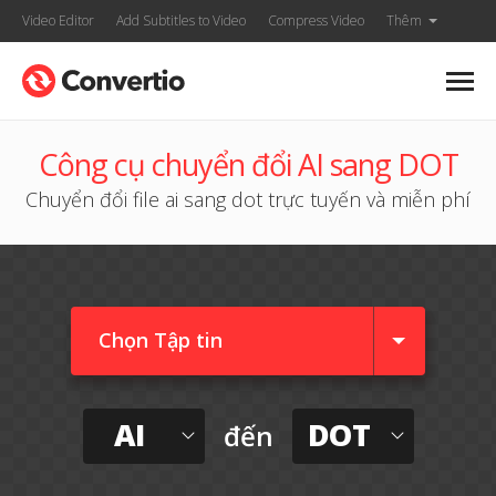
Video Editor
Add Subtitles to Video
Compress Video
Thêm
Công cụ chuyển đổi AI sang DOT
Chuyển đổi file ai sang dot trực tuyến và miễn phí
Chọn Tập tin
AI
DOT
đến