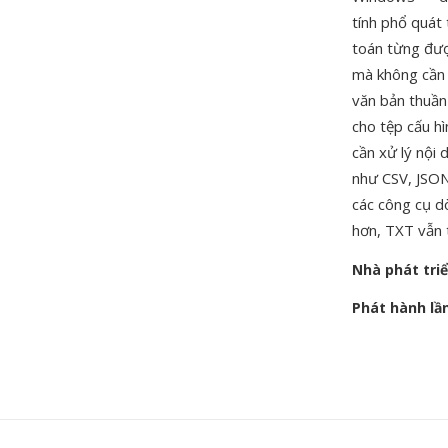
tính phổ quát 
toán từng đượ
mà không cần 
văn bản thuần
cho tệp cấu hì
cần xử lý nội 
như CSV, JSON
các công cụ d
hơn, TXT vẫn t
Nhà phát tri
Phát hành lầ