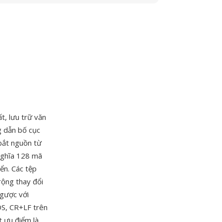
t, lưu trữ văn
g dẫn bố cục
 bắt nguồn từ
nghĩa 128 mã
ển. Các tệp
ộng thay đổi
ngược với
OS, CR+LF trên
t ưu điểm là