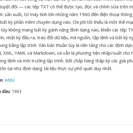
tuyệt đối — các tệp TXT có thể được tạo, đọc và chỉnh sửa trên mọi
c sản xuất, từ máy tính lớn những năm 1960 đến điện thoại thông 
bất kỳ phần mềm chuyên dụng nào. Chi phí tối thiểu là một thế mạnh
 túy không mang bất kỳ gánh nặng định dạng nào, khiến các tệp T
nh, nhật ký đầu ra, trao đổi dữ liệu, mã nguồn, tập lệnh và bất kỳ 
dung bằng lập trình. Văn bản thuần túy là nền tảng cho các định dạn
, XML, YAML và Markdown, và vẫn là phương tiện nhập/xuất cho h
òng lệnh và môi trường lập trình. Bất chấp hàng thập kỷ các giải 
ồn tại như định dạng tài liệu thực sự phổ quát duy nhất.
ển
:
ANSI
n đầu
: 1963