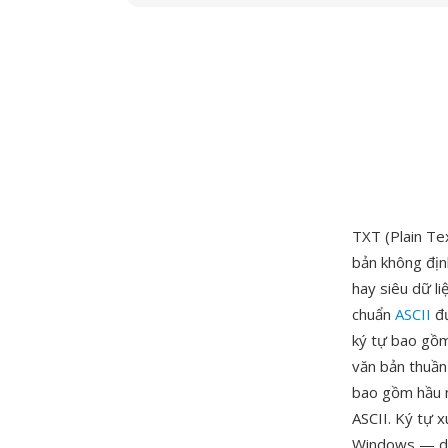
TXT (Plain Tex
bản không địn
hay siêu dữ li
chuẩn
ASCII
đư
ký tự bao gồm 
văn bản thuần
bao gồm hầu n
ASCII. Ký tự 
Windows — dù 