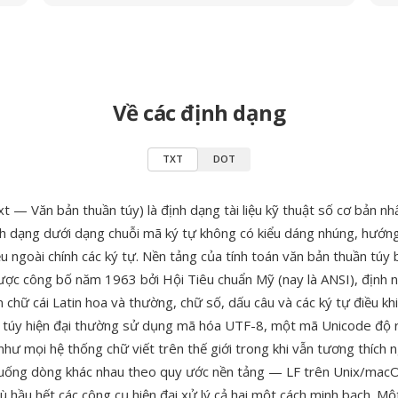
Về các định dạng
TXT
DOT
t — Văn bản thuần túy) là định dạng tài liệu kỹ thuật số cơ bản nhấ
h dạng dưới dạng chuỗi mã ký tự không có kiểu dáng nhúng, hướn
ệu ngoài chính các ký tự. Nền tảng của tính toán văn bản thuần túy
ợc công bố năm 1963 bởi Hội Tiêu chuẩn Mỹ (nay là ANSI), định 
chữ cái Latin hoa và thường, chữ số, dấu câu và các ký tự điều khi
 túy hiện đại thường sử dụng mã hóa UTF-8, một mã Unicode độ r
hư mọi hệ thống chữ viết trên thế giới trong khi vẫn tương thích 
xuống dòng khác nhau theo quy ước nền tảng — LF trên Unix/mac
hầu hết các công cụ hiện đại xử lý cả hai một cách minh bạch. Mộ