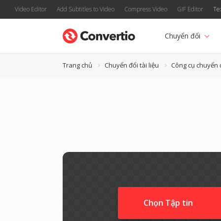
Video Editor
Add Subtitles to Video
Compress Video
GIF Editor
Te
Chuyển đổi
Trang chủ
Chuyển đổi tài liệu
Công cụ chuyển 
Chọn Tập tin