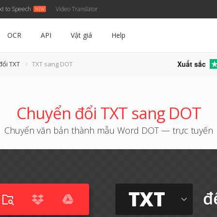
xt to Speech
Video Translator
OCR
API
Vật giá
Help
Xuất sắc
đổi TXT
TXT sang DOT
Chuyển đổi TXT sang DOT
Chuyển văn bản thành mẫu Word DOT — trực tuyến
TXT
đ