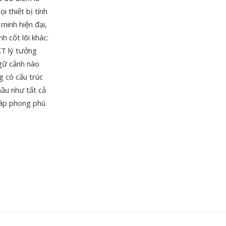
 thiết bị tính
minh hiện đại,
 cốt lõi khác:
XT lý tưởng
ngữ cảnh nào
g có cấu trúc
ầu như tất cả
pháp phong phú