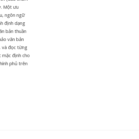
y. Một ưu
ệu, ngôn ngữ
ành định dạng
văn bản thuần
thảo văn bản
, và đọc từng
t mặc định cho
chính phủ trên