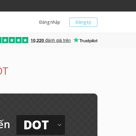
Đăng nhập
Đăng ký
10,220
đánh giá trên
OT
DOT
ến