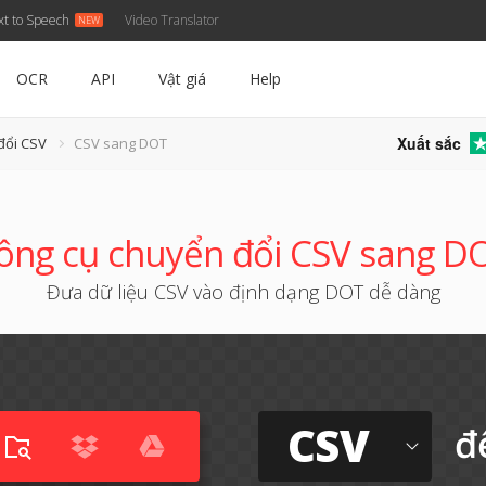
xt to Speech
Video Translator
OCR
API
Vật giá
Help
Xuất sắc
đổi CSV
CSV sang DOT
ông cụ chuyển đổi CSV sang D
Đưa dữ liệu CSV vào định dạng DOT dễ dàng
CSV
đ