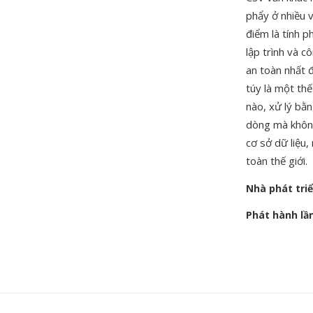
phẩy ở nhiều 
điểm là tính 
lập trình và c
an toàn nhất đ
túy là một thế
nào, xử lý bằ
dòng mà không
cơ sở dữ liệu,
toàn thế giới.
Nhà phát tri
Phát hành lầ