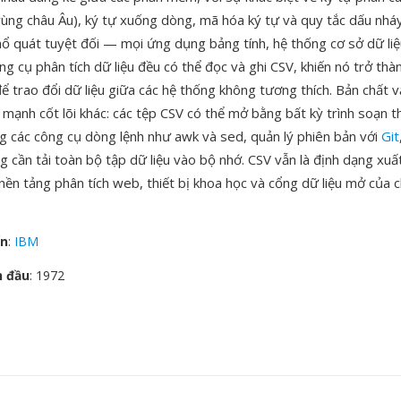
vùng châu Âu), ký tự xuống dòng, mã hóa ký tự và quy tắc dấu nhá
phổ quát tuyệt đối — mọi ứng dụng bảng tính, hệ thống cơ sở dữ li
ông cụ phân tích dữ liệu đều có thể đọc và ghi CSV, khiến nó trở th
ể trao đổi dữ liệu giữa các hệ thống không tương thích. Bản chất 
 mạnh cốt lõi khác: các tệp CSV có thể mở bằng bất kỳ trình soạn 
ng các công cụ dòng lệnh như awk và sed, quản lý phiên bản với
Git
 cần tải toàn bộ tập dữ liệu vào bộ nhớ. CSV vẫn là định dạng xuấ
 nền tảng phân tích web, thiết bị khoa học và cổng dữ liệu mở của 
ển
:
IBM
n đầu
: 1972