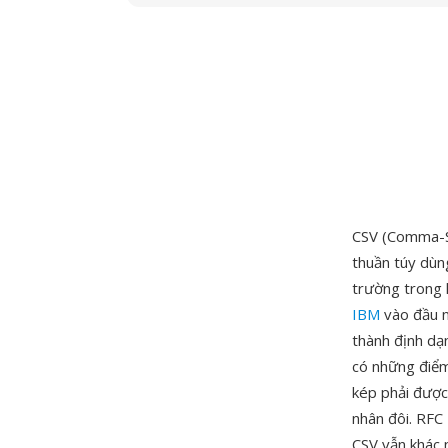
CSV (Comma-Se
thuần túy dùn
trường trong 
IBM
vào đầu n
thành định dạn
có những điểm
kép phải được
nhân đôi. RFC
CSV vẫn khác 