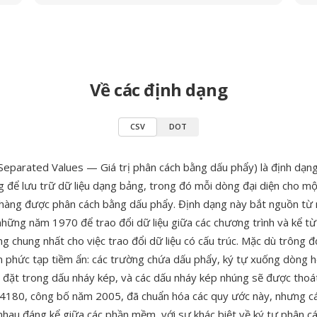
Về các định dạng
CSV
DOT
parated Values — Giá trị phân cách bằng dấu phẩy) là định dạn
g để lưu trữ dữ liệu dạng bảng, trong đó mỗi dòng đại diện cho mộ
hàng được phân cách bằng dấu phẩy. Định dạng này bắt nguồn từ 
hững năm 1970 để trao đổi dữ liệu giữa các chương trình và kể từ
g chung nhất cho việc trao đổi dữ liệu có cấu trúc. Mặc dù trông đ
 phức tạp tiềm ẩn: các trường chứa dấu phẩy, ký tự xuống dòng 
 đặt trong dấu nháy kép, và các dấu nháy kép nhúng sẽ được thoá
 4180, công bố năm 2005, đã chuẩn hóa các quy ước này, nhưng các
nhau đáng kể giữa các phần mềm, với sự khác biệt về ký tự phân c