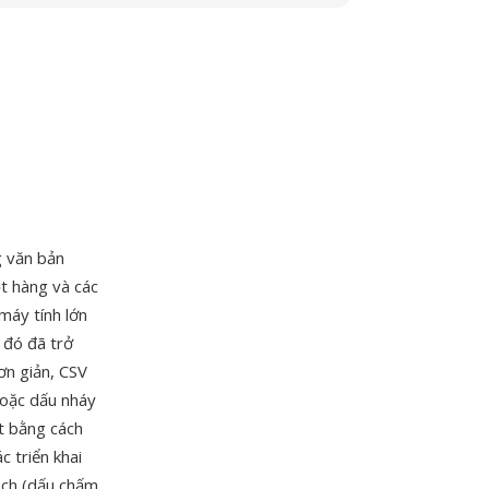
g văn bản
t hàng và các
máy tính lớn
 đó đã trở
ơn giản, CSV
hoặc dấu nháy
t bằng cách
 triển khai
ách (dấu chấm