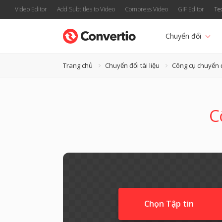
Video Editor
Add Subtitles to Video
Compress Video
GIF Editor
Te
Chuyển đổi
Trang chủ
Chuyển đổi tài liệu
Công cụ chuyển 
C
Chọn Tập tin