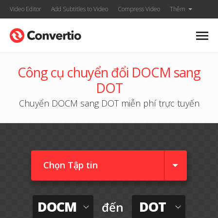
Video Editor
Add Subtitles to Video
Compress Video
Thêm
Công cụ chuyển đổi DOCM sang
DOT
Chuyển DOCM sang DOT miễn phí trực tuyến
Chọn Tập tin
DOCM
DOT
đến