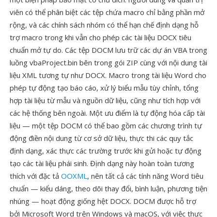
viên có thể phân biệt các tệp chứa macro chỉ bằng phần mở
rộng, và các chính sách nhóm có thể hạn chế định dạng hỗ
trợ macro trong khi vẫn cho phép các tài liệu DOCX tiêu
chuẩn mở tự do. Các tệp DOCM lưu trữ các dự án VBA trong
luồng vbaProject.bin bên trong gói ZIP cùng với nội dung tài
liệu XML tương tự như DOCX. Macro trong tài liệu Word cho
phép tự động tạo báo cáo, xử lý biểu mẫu tùy chỉnh, tổng
hợp tài liệu từ mẫu và nguồn dữ liệu, cũng như tích hợp với
các hệ thống bên ngoài. Một ưu điểm là tự động hóa cấp tài
liệu — một tệp DOCM có thể bao gồm các chương trình tự
động điền nội dung từ cơ sở dữ liệu, thực thi các quy tắc
định dạng, xác thực các trường trước khi gửi hoặc tự động
tạo các tài liệu phái sinh. Định dạng này hoàn toàn tương
thích với đặc tả
OOXML
, nên tất cả các tính năng Word tiêu
chuẩn — kiểu dáng, theo dõi thay đổi, bình luận, phương tiện
nhúng — hoạt động giống hệt DOCX. DOCM được hỗ trợ
bởi Microsoft Word trên Windows và macOS, với việc thực