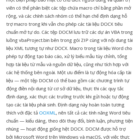
viên có thể phân biệt các tệp chứa macro chỉ bằng phần mở
rộng, và các chính sách nhóm có thể hạn chế định dạng hỗ
trợ macro trong khi vẫn cho phép các tài liệu DOCX tiêu
chuẩn mở tự do. Các tệp DOCM lưu trữ các dự án VBA trong
luồng vbaProject.bin bên trong gói ZIP cùng với nội dung tài
liệu XML tương tự như DOCX. Macro trong tài liệu Word cho
phép tự động tạo báo cáo, xử lý biểu mẫu tùy chỉnh, tổng
hợp tài liệu từ mẫu và nguồn dữ liệu, cũng như tích hợp với
các hệ thống bên ngoài. Một ưu điểm là tự động hóa cấp tài
liệu — một tệp DOCM có thể bao gồm các chương trình tự
động điền nội dung từ cơ sở dữ liệu, thực thi các quy tắc
định dạng, xác thực các trường trước khi gửi hoặc tự động
tạo các tài liệu phái sinh. Định dạng này hoàn toàn tương
thích với đặc tả
OOXML
, nên tất cả các tính năng Word tiêu
chuẩn — kiểu dáng, theo dõi thay đổi, bình luận, phương tiện
nhúng — hoạt động giống hệt DOCX. DOCM được hỗ trợ
bởi Microsoft Word trên Windows và macOS, với việc thực