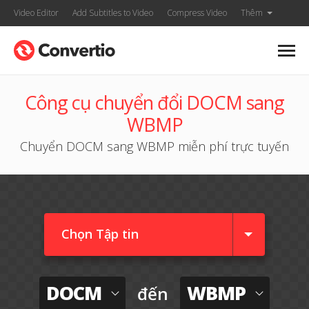
Video Editor
Add Subtitles to Video
Compress Video
Thêm
Công cụ chuyển đổi DOCM sang
WBMP
Chuyển DOCM sang WBMP miễn phí trực tuyến
Chọn Tập tin
DOCM
WBMP
đến