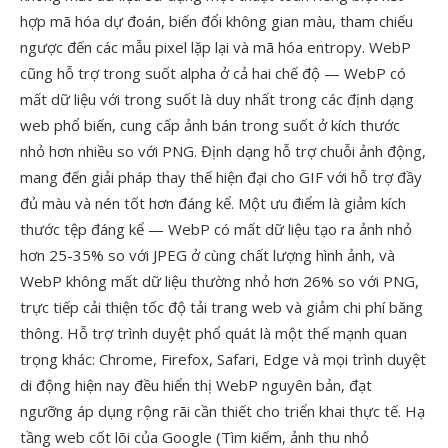
hợp mã hóa dự đoán, biến đổi không gian màu, tham chiếu
ngược đến các mẫu pixel lặp lại và mã hóa entropy. WebP
cũng hỗ trợ trong suốt alpha ở cả hai chế độ — WebP có
mất dữ liệu với trong suốt là duy nhất trong các định dạng
web phổ biến, cung cấp ảnh bán trong suốt ở kích thước
nhỏ hơn nhiều so với PNG. Định dạng hỗ trợ chuỗi ảnh động,
mang đến giải pháp thay thế hiện đại cho GIF với hỗ trợ đầy
đủ màu và nén tốt hơn đáng kể. Một ưu điểm là giảm kích
thước tệp đáng kể — WebP có mất dữ liệu tạo ra ảnh nhỏ
hơn 25-35% so với JPEG ở cùng chất lượng hình ảnh, và
WebP không mất dữ liệu thường nhỏ hơn 26% so với PNG,
trực tiếp cải thiện tốc độ tải trang web và giảm chi phí băng
thông. Hỗ trợ trình duyệt phổ quát là một thế mạnh quan
trọng khác: Chrome, Firefox, Safari, Edge và mọi trình duyệt
di động hiện nay đều hiển thị WebP nguyên bản, đạt
ngưỡng áp dụng rộng rãi cần thiết cho triển khai thực tế. Hạ
tầng web cốt lõi của Google (Tìm kiếm, ảnh thu nhỏ