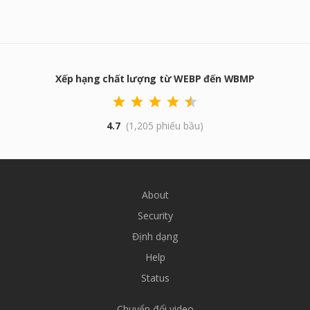
Xếp hạng chất lượng từ WEBP đến WBMP
4.7
(1,205 phiếu bầu)
About
Security
Định dạng
Help
Status
Chuyển đổi video