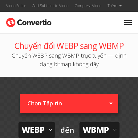
Video Editor
Add Subtitles to Video
Compress Video
Thêm
Chuyển đổi WEBP sang WBMP
Chuyển WEBP sang WBMP trực tuyến — định
dạng bitmap không dây
Chọn Tập tin
WEBP
WBMP
đến