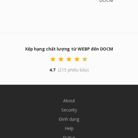
DOCM
Xếp hạng chất lượng từ WEBP đến DOCM
4.7
(215 phiếu bầu)
About
Security
Định dạng
Help
Status