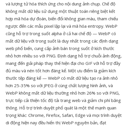
và lượng tử hóa thích ứng cho nội dung ảnh chụp. Chế độ
không mất dữ liệu sử dụng một thuật toán riêng biệt kết
hợp mã hóa dự đoán, biến đổi không gian màu, tham chiếu
ngược đến các mẫu pixel lặp lại và mã hóa entropy. WebP
cũng hỗ trợ trong suốt alpha ở cả hai chế độ — WebP có
mất dữ liệu với trong suốt là duy nhất trong các định dạng
web phổ biến, cung cấp ảnh bán trong suốt ở kích thước
nhỏ hơn nhiều so với PNG. Định dạng hỗ trợ chuỗi ảnh động,
mang đến giải pháp thay thế hiện đại cho GIF với hỗ trợ đầy
đủ màu và nén tốt hơn đáng kể. Một ưu điểm là giảm kích
thước tệp đáng kể — WebP có mất dữ liệu tạo ra ảnh nhỏ
hơn 25-35% so với JPEG ở cùng chất lượng hình ảnh, và
WebP không mất dữ liệu thường nhỏ hơn 26% so với PNG,
trực tiếp cải thiện tốc độ tải trang web và giảm chi phí băng
thông. Hỗ trợ trình duyệt phổ quát là một thế mạnh quan
trọng khác: Chrome, Firefox, Safari, Edge và mọi trình duyệt
di động hiện nay đều hiển thị WebP nguyên bản, đạt