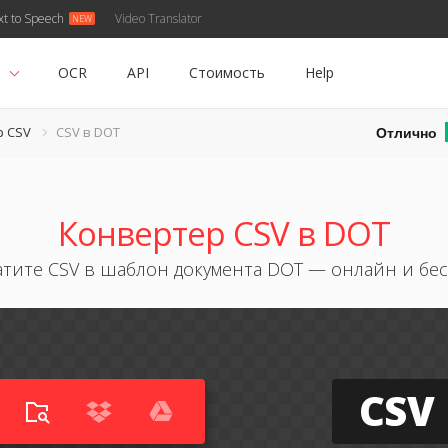
xt to Speech
Video Translator
ь
OCR
API
Стоимость
Help
Отлично
р CSV
CSV в DOT
Конвертер CSV в DOT
тите CSV в шаблон документа DOT — онлайн и бе
CSV