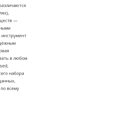
 различаются
ях),
уществ —
нными
и инструмент
адёжным
овая
вать в любом
sed,
сего набора
данных,
 по всему