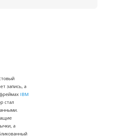
стовый
ет запись, а
йнфреймах
IBM
р стал
анными.
жащие
ычки, а
убликованный