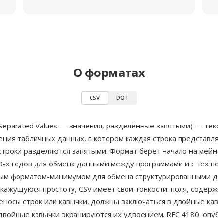
О форматах
CSV
DOT
Separated Values — значения, разделённые запятыми) — тек
ния табличных данных, в котором каждая строка представля
 строки разделяются запятыми. Формат берёт начало на ме
0-х годов для обмена данными между программами и с тех по
ым форматом-минимумом для обмена структурированными д
кажущуюся простоту, CSV имеет свои тонкости: поля, содер
еносы строк или кавычки, должны заключаться в двойные кав
двойные кавычки экранируются их удвоением. RFC 4180, оп