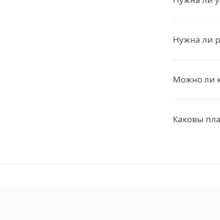
Нужна ли 
Можно ли к
Каковы пл