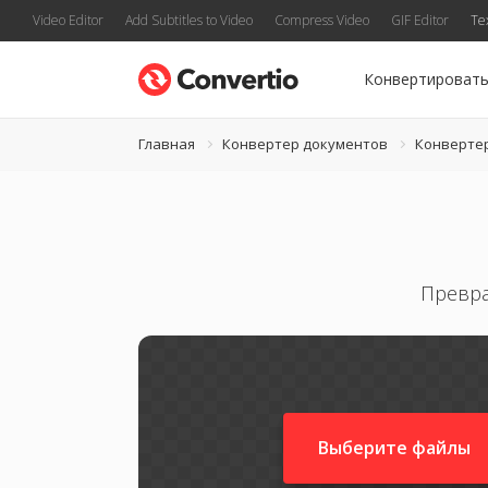
Video Editor
Add Subtitles to Video
Compress Video
GIF Editor
Te
Конвертироват
Главная
Конвертер документов
Конверте
Превра
Выберите файлы