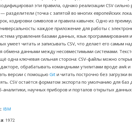
 кодифицировал эти правила, однако реализации CSV сильно
— разделители (точка с запятой во многих европейских локал
рок, кодировки символов и правила кавычек. Одно из преим
универсальность: каждое приложение для работы с электро
система управления базами данных, язык программирования 
ых умеет читать и записывать CSV, что делает его самым н
я обмена данными между несовместимыми системами. Текст
щё одна ключевая сильная сторона: CSV-файлы можно откры
едакторе, обрабатывать командными утилитами вроде awk и 
ать версии с помощью
Git
и читать построчно без загрузки в
ять. CSV остаётся форматом экспорта по умолчанию для баз 
б-аналитики, научных приборов и порталов открытых данных
к
:
IBM
ка
: 1972