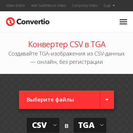
Video Editor
Add Subtitles to Video
Compress Video
Ещё
Конвертер CSV в TGA
Создавайте TGA-изображения из CSV-данных
— онлайн, без регистрации
Выберите файлы
CSV
TGA
в