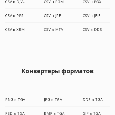
CSV в DJVU
CSV в PGM
CSV в PGX
CSV в PPS
CSV в JPE
CSV в JFIF
CSV в XBM
CSV в MTV
CSV в DDS
Конвертеры форматов
PNG в TGA
JPG в TGA
DDS в TGA
PSD в TGA
BMP в TGA
GIF в TGA