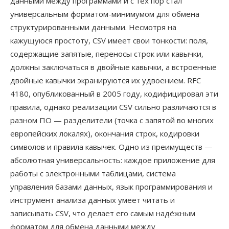
данными между программами и с тех пор стал
универсальным форматом-минимумом для обмена
структурированными данными. Несмотря на
кажущуюся простоту, CSV имеет свои тонкости: поля,
содержащие запятые, переносы строк или кавычки,
должны заключаться в двойные кавычки, а встроенные
двойные кавычки экранируются их удвоением. RFC
4180, опубликованный в 2005 году, кодифицировал эти
правила, однако реализации CSV сильно различаются в
разном ПО — разделители (точка с запятой во многих
европейских локалях), окончания строк, кодировки
символов и правила кавычек. Одно из преимуществ —
абсолютная универсальность: каждое приложение для
работы с электронными таблицами, система
управления базами данных, язык программирования и
инструмент анализа данных умеет читать и
записывать CSV, что делает его самым надёжным
форматом для обмена данными между