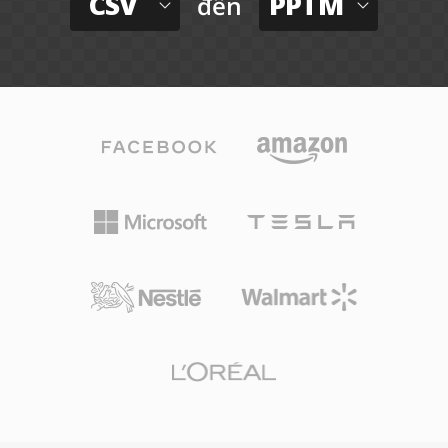
CSV
PPTM
đến