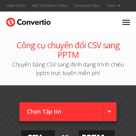
Video Editor
Add Subtitles to Video
Compress Video
Thêm
Công cụ chuyển đổi CSV sang
PPTM
Chuyển bảng CSV sang định dạng trình chiếu
pptm trực tuyến miễn phí
Chọn Tập tin