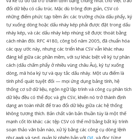
và kể từ đó đã trở thành định dạng chung nhất cho việc trao
đổi dữ liệu có cấu trúc. Mặc dù trông đơn giản, CSV có
những điểm phức tạp tiềm ẩn: các trường chứa dấu phẩy, ký
tự xuống dòng hoặc dấu nháy kép phải được đặt trong dấu
nháy kép, và các dấu nháy kép nhúng sẽ được thoát bằng
cách nhân đôi. RFC 4180, công bố năm 2005, đã chuẩn hóa
các quy ước này, nhưng các triển khai CSV vẫn khác nhau
đáng kể giữa các phần mềm, với sự khác biệt về ký tự phân
cách (dấu chấm phẩy ở nhiều vùng châu Âu), ký tự xuống
dòng, mã hóa ký tự và quy tắc dấu nháy. Một ưu điểm là
tính phổ quát tuyệt đối — mọi ứng dụng bảng tính, hệ
thống cơ sở dữ liệu, ngôn ngữ lập trình và công cụ phân tích
dữ liệu đều có thể đọc và ghi CSV, khiến nó trở thành định
dạng an toàn nhất để trao đổi dữ liệu giữa các hệ thống
không tương thích. Bản chất văn bản thuần túy là một thế
mạnh cốt lõi khác: các tệp CSV có thể mở bằng bất kỳ trình
soạn thảo văn bản nào, xử lý bằng các công cụ dòng lệnh
như awk và sed, quản lý phiên bản với
Git
, và đọc từng