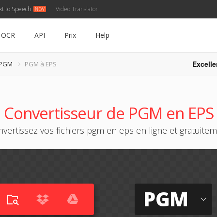
xt to Speech
Video Translator
OCR
API
Prix
Help
Excelle
 PGM
PGM à EPS
Convertisseur de PGM en EPS
vertissez vos fichiers pgm en eps en ligne et gratuite
PGM