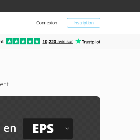
Connexion
Inscription
nt
10,220
avis sur
ment
EPS
en