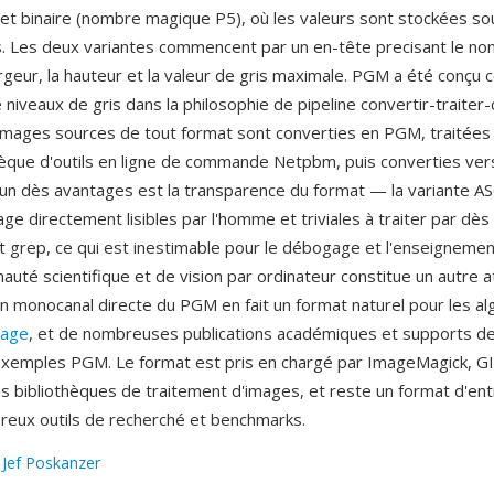
et binaire (nombre magique P5), où les valeurs sont stockées s
s. Les deux variantes commencent par un en-tête precisant le n
argeur, la hauteur et la valeur de gris maximale. PGM a été conç
e niveaux de gris dans la philosophie de pipeline convertir-traiter
images sources de tout format sont converties en PGM, traitées à
hèque d'outils en ligne de commande Netpbm, puis converties ver
L'un dès avantages est la transparence du format — la variante AS
e directement lisibles par l'homme et triviales à traiter par dès 
grep, ce qui est inestimable pour le débogage et l'enseignemen
uté scientifique et de vision par ordinateur constitue un autre at
n monocanal directe du PGM en fait un format naturel pour les a
mage
, et de nombreuses publications académiques et supports d
 exemples PGM. Le format est pris en chargé par ImageMagick, G
s bibliothèques de traitement d'images, et reste un format d'en
eux outils de recherché et benchmarks.
:
Jef Poskanzer