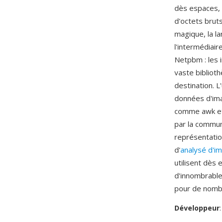
dès espaces, 
d'octets brut
magique, la l
l'intermédiair
Netpbm : les 
vaste bibliot
destination. 
données d'imag
comme awk et 
par la communa
représentatio
d'
analysé d'i
utilisent dès
d'innombrable
pour de nombr
Développeur