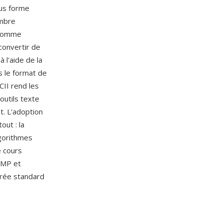
ous forme
ombre
u comme
-convertir de
 l'aide de la
s le format de
CII rend les
outils texte
t. L'adoption
out : la
lgorithmes
e cours
IMP et
trée standard