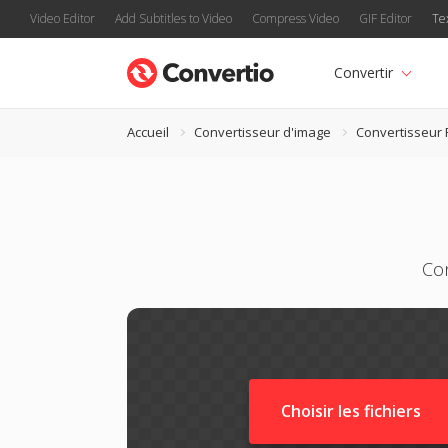
Video Editor
Add Subtitles to Video
Compress Video
GIF Editor
Te
Convertir
Accueil
Convertisseur d'image
Convertisseur
Con
Choisir les fichiers