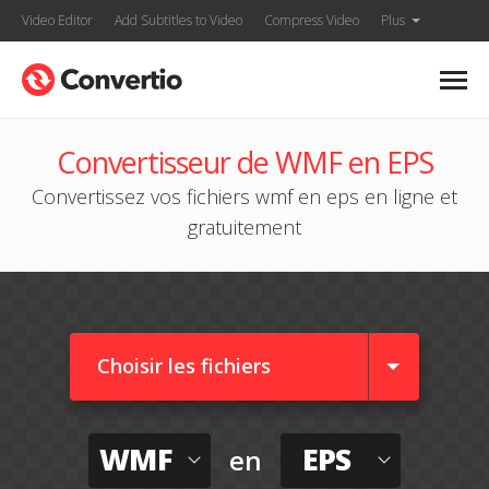
Video Editor
Add Subtitles to Video
Compress Video
Plus
Convertisseur de WMF en EPS
Convertissez vos fichiers wmf en eps en ligne et
gratuitement
Choisir les fichiers
WMF
EPS
en