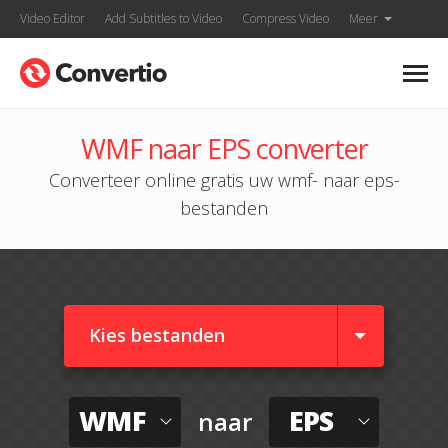
Video Editor
Add Subtitles to Video
Compress Video
Meer
WMF naar EPS converter
Converteer online gratis uw wmf- naar eps-
bestanden
Kies bestanden
WMF
EPS
naar