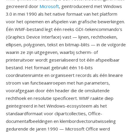
gecreeerd door
Microsoft
, geintroduceerd met Windows
3.0 in mei 1990 als het native formaat van het platform
voor het opnemen en afspelen van grafische bewerkingen.
Één WMF-bestand legt één reeks GDI-tekencommando's
(Graphics Device Interface) vast — lijnen, rechthoeken,
ellipsen, polygonen, tekst en bitmap-blits — in de volgorde
waarin ze zijn uitgegeven, waarbij scherm- of
printeruitvoer wordt geserialiseerd tot één afspeelbaar
bestand. Het formaat gebruikt één 16-bits
coordinatenruimte en organiseert records als één lineaire
stroom van functieaanroepen met hun parameters,
voorafgegaan door één header die de omsluitende
rechthoek en resolutie specificeert. WMF raakte diep
geintegreerd in het Windows-ecosysteem als het
standaardformaat voor clipartcollecties, Office-
documentafbeeldingen en klembordvectoruitwisseling
gedurende de jaren 1990 — Microsoft Office werd