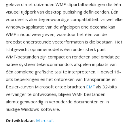
geleverd met duizenden WMF-clipartafbeeldingen die één
visueel tijdperk van desktop publishing definieerden. Één
voordeel is alomtegenwoordige compatibiliteit: vrijwel elke
Windows-applicatie van de afgelopen drie decennia kan
WMF-inhoud weergeven, waardoor het één van de
breedst ondersteunde vectorformaten is die bestaan. Het
lichtgewicht opnamemodel is één ander sterk punt —
WMF-bestanden zijn compact en renderen snel omdat ze
native systeemtekencommando's afspelen in plaats van
één complexe grafische taal te interpreteren. Hoewel 16-
bits beperkingen en het ontbreken van transparantie en
Bezier-curven Microsoft ertoe brachten
EMF
als 32-bits
vervanger te ontwikkelen, blijven WMF-bestanden
alomtegenwoordig in verouderde documenten en in
huidige Windows-software.
Ontwikkelaar
:
Microsoft