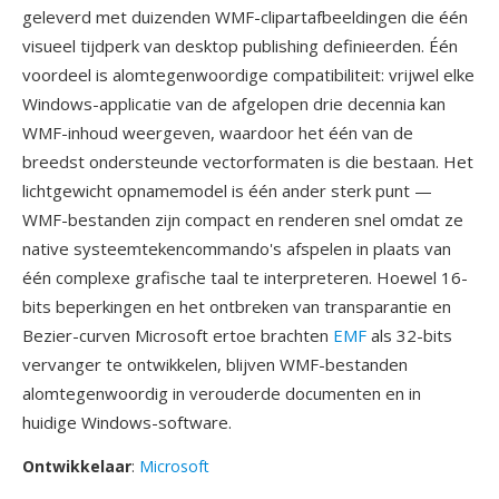
geleverd met duizenden WMF-clipartafbeeldingen die één
visueel tijdperk van desktop publishing definieerden. Één
voordeel is alomtegenwoordige compatibiliteit: vrijwel elke
Windows-applicatie van de afgelopen drie decennia kan
WMF-inhoud weergeven, waardoor het één van de
breedst ondersteunde vectorformaten is die bestaan. Het
lichtgewicht opnamemodel is één ander sterk punt —
WMF-bestanden zijn compact en renderen snel omdat ze
native systeemtekencommando's afspelen in plaats van
één complexe grafische taal te interpreteren. Hoewel 16-
bits beperkingen en het ontbreken van transparantie en
Bezier-curven Microsoft ertoe brachten
EMF
als 32-bits
vervanger te ontwikkelen, blijven WMF-bestanden
alomtegenwoordig in verouderde documenten en in
huidige Windows-software.
Ontwikkelaar
:
Microsoft