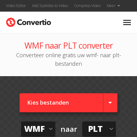
Video Editor
Add Subtitles to Video
Compress Video
Meer
WMF naar PLT converter
Converteer online gratis uw wmf- naar plt-
bestanden
Kies bestanden
WMF
PLT
naar