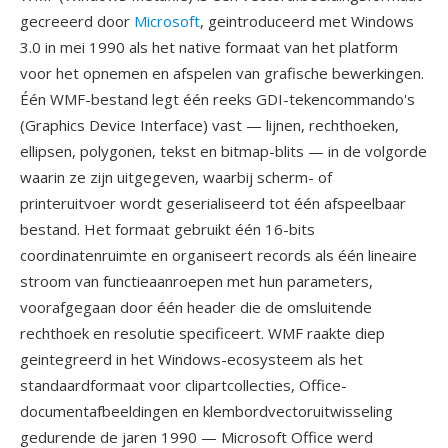
gecreeerd door
Microsoft
, geintroduceerd met Windows
3.0 in mei 1990 als het native formaat van het platform
voor het opnemen en afspelen van grafische bewerkingen.
Één WMF-bestand legt één reeks GDI-tekencommando's
(Graphics Device Interface) vast — lijnen, rechthoeken,
ellipsen, polygonen, tekst en bitmap-blits — in de volgorde
waarin ze zijn uitgegeven, waarbij scherm- of
printeruitvoer wordt geserialiseerd tot één afspeelbaar
bestand. Het formaat gebruikt één 16-bits
coordinatenruimte en organiseert records als één lineaire
stroom van functieaanroepen met hun parameters,
voorafgegaan door één header die de omsluitende
rechthoek en resolutie specificeert. WMF raakte diep
geintegreerd in het Windows-ecosysteem als het
standaardformaat voor clipartcollecties, Office-
documentafbeeldingen en klembordvectoruitwisseling
gedurende de jaren 1990 — Microsoft Office werd