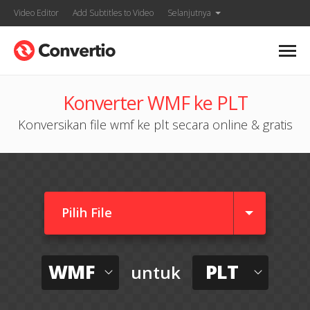
Video Editor
Add Subtitles to Video
Selanjutnya
Konverter WMF ke PLT
Konversikan file wmf ke plt secara online & gratis
Pilih File
WMF
PLT
untuk